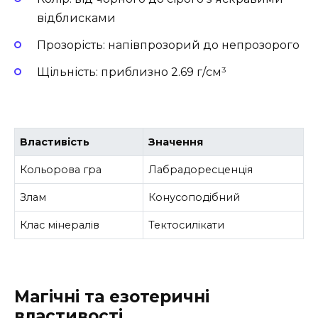
відблисками
Прозорість: напівпрозорий до непрозорого
Щільність: приблизно 2.69 г/см³
Властивість
Значення
Кольорова гра
Лабрадоресценція
Злам
Конусоподібний
Клас мінералів
Тектосилікати
Магічні та езотеричні
властивості