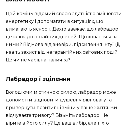
Цей камінь відомий своєю здатністю змінювати
енергетику і допомагати в ситуаціях, що
вимагають ясності. Дехто вважає, що лабрадор
це ключ до потайних дверей. Що ховається за
ними? Відмова від зневіри, підсилення інтуїції,
навіть захист від негарантійних світових подій.
Це чи не чарівна паличка?
Лабрадор і зцілення
Володіючи містичною силою, лабрадор може
допомогти відновити душевну рівновагу та
привернути позитивні зміни у ваше життя. Ви
відчуваєте тривогу? Візьміть лабрадор. Не
вірите в його силу? Це ваш вибір, але ті хто