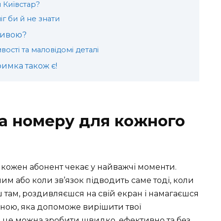
 Київстар?
іг би й не знати
ливою?
вості та маловідомі деталі
римка також є!
ка номеру для кожного
 кожен абонент чекає у найважчі моменти.
им або коли зв’язок підводить саме тоді, коли
 там, роздивляєшся на свій екран і намагаєшся
иною, яка допоможе вирішити твої
к це можна зробити швидко, ефективно та без