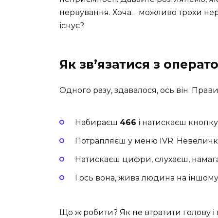
нервування. Хоча… можливо трохи нерв
існує?
Як зв’язатися з операт
Одного разу, здавалося, ось він. Пра
Набираєш
466
і натискаєш кнопк
Потрапляєш у меню IVR. Невеличк
Натискаєш цифри, слухаєш, намага
І ось вона, жива людина на іншому
Що ж робити? Як не втратити голову і 