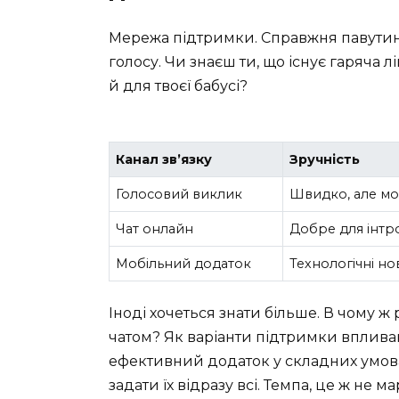
Мережа підтримки. Справжня павутина
голосу. Чи знаєш ти, що існує гаряча лі
й для твоєї бабусі?
Канал зв’язку
Зручність
Голосовий виклик
Швидко, але мо
Чат онлайн
Добре для інтр
Мобільний додаток
Технологічні но
Іноді хочеться знати більше. В чому ж
чатом? Як варіанти підтримки вплива
ефективний додаток у складних умова
задати їх відразу всі. Темпа, це ж не 