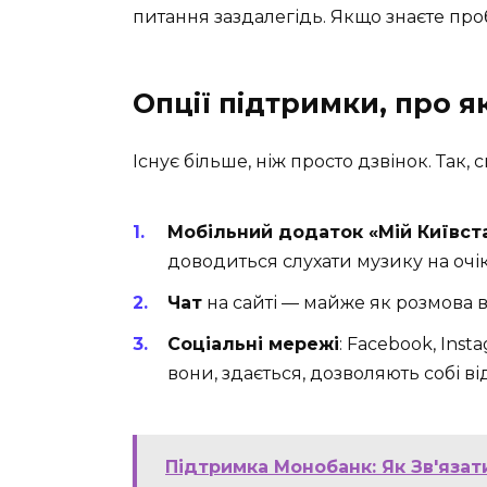
питання заздалегідь. Якщо знаєте пробл
Опції підтримки, про як
Існує більше, ніж просто дзвінок. Так, 
Мобільний додаток «Мій Київст
доводиться слухати музику на очі
Чат
на сайті — майже як розмова в
Соціальні мережі
: Facebook, Inst
вони, здається, дозволяють собі ві
Підтримка Монобанк: Як Зв'яза