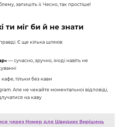
ему, запишіть її. Чесно, так простіше!
і ти міг би й не знати
справді. Є ще кілька шляхів:
ар»
— сучасно, зручно, іноді навіть не
куванні
 кафе, тільки без кави
agram. Але не чекайте моментальної відповіді,
длучатися на каву
тися через Номер для Швидких Вирішень