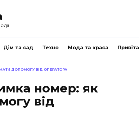
a
рода
Дім та сад
Техно
Мода та краса
Привіт
ИМАТИ ДОПОМОГУ ВІД ОПЕРАТОРА
имка номер: як
могу від