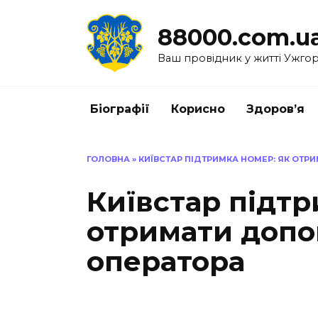
Перейти
до
88000.com.u
вмісту
Ваш провідник у житті Ужго
Біографії
Корисно
Здоров’я
ГОЛОВНА
»
КИЇВСТАР ПІДТРИМКА НОМЕР: ЯК ОТР
Київстар підтр
отримати допо
оператора