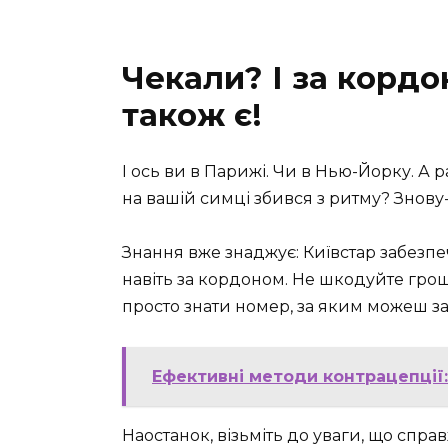
Чекали? І за корд
також є!
І ось ви в Парижі. Чи в Нью-Йорку. А р
на вашій симці збився з ритму? Знову
Знання вже знаджує: Київстар забезп
навіть за кордоном. Не шкодуйте грош
просто знати номер, за яким можеш за
Ефективні методи контрацепції:
Наостанок, візьміть до уваги, що спра