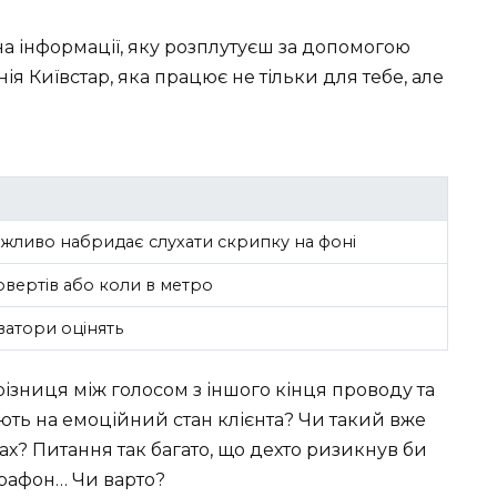
 інформації, яку розплутуєш за допомогою
нія Київстар, яка працює не тільки для тебе, але
жливо набридає слухати скрипку на фоні
овертів або коли в метро
ватори оцінять
 різниця між голосом з іншого кінця проводу та
ють на емоційний стан клієнта? Чи такий вже
х? Питання так багато, що дехто ризикнув би
марафон… Чи варто?