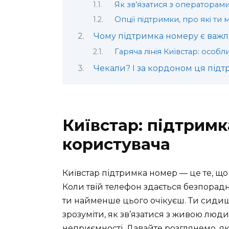
Як зв’язатися з операторами
Опції підтримки, про які ти м
Чому підтримка номеру є важ
Гаряча лінія Київстар: особли
Чекали? І за кордоном ця підт
Київстар: підтрим
користувача
Київстар підтримка номер — це те, що
Коли твій телефон здається безпорадн
ти найменше цього очікуєш. Ти сидиш
зрозуміти, як зв’язатися з живою люд
неприємності. Давайте розглянемо, я