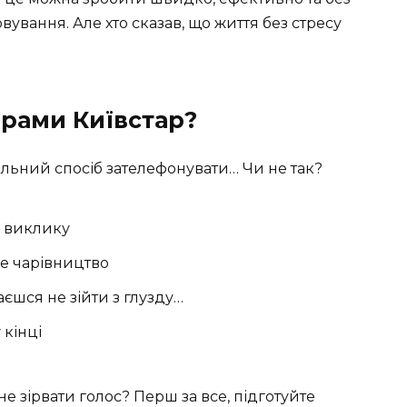
ування. Але хто сказав, що життя без стресу
орами Київстар?
вильний спосіб зателефонувати… Чи не так?
у виклику
е чарівництво
єшся не зійти з глузду…
 кінці
не зірвати голос? Перш за все, підготуйте