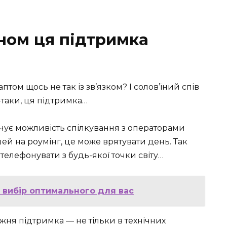
оном ця підтримка
аптом щось не так із зв’язком? І солов’їний спів
-таки, ця підтримка…
ечує можливість спілкування з операторами
ей на роумінг, це може врятувати день. Так
телефонувати з будь-якої точки світу…
 вибір оптимального для вас
вжня підтримка — не тільки в технічних