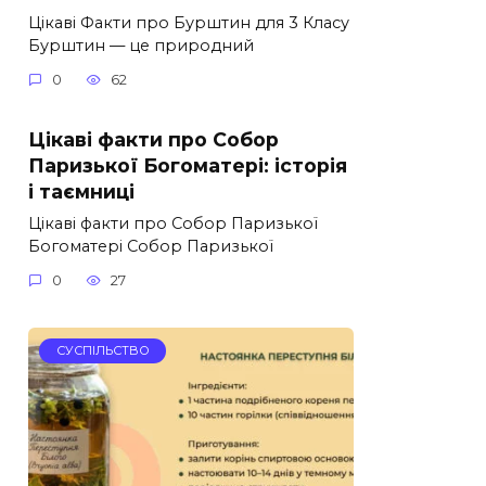
Цікаві Факти про Бурштин для 3 Класу
Бурштин — це природний
0
62
Цікаві факти про Собор
Паризької Богоматері: історія
і таємниці
Цікаві факти про Собор Паризької
Богоматері Собор Паризької
0
27
СУСПІЛЬСТВО