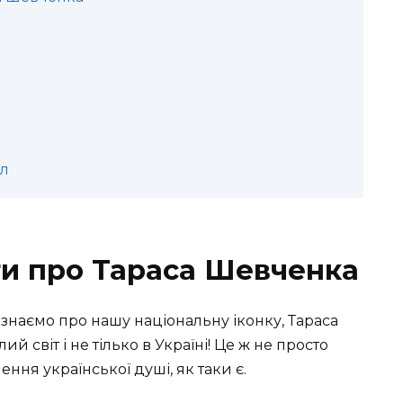
ол
кти про Тараса Шевченка
 знаємо про нашу національну іконку, Тараса
 світ і не тілько в Україні! Це ж не просто
ення української душі, як таки є.