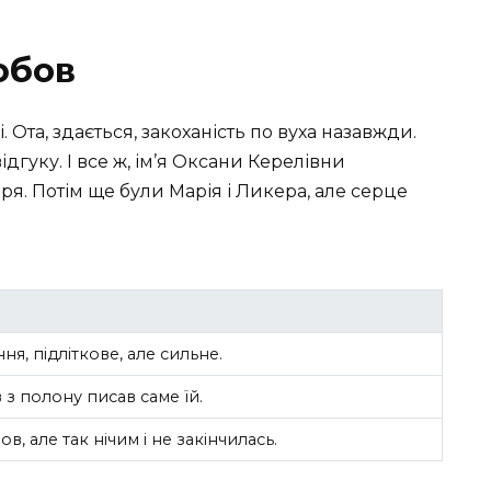
юбов
 Ота, здається, закоханість по вуха назавжди.
дгуку. І все ж, ім’я Оксани Керелівни
ря. Потім ще були Марія і Ликера, але серце
я, підліткове, але сильне.
в з полону писав саме їй.
в, але так нічим і не закінчилась.