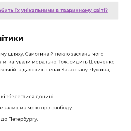
обить їх унікальними в тваринному світі?
літики
ому шляху. Самотина й пекло заслань, чого
вали, катували морально. Тож, сидить Шевченко
льській, в далеких степах Казахстану. Чужина,
які збереглися донині.
не залишив мрію про свободу.
я до Петербургу.