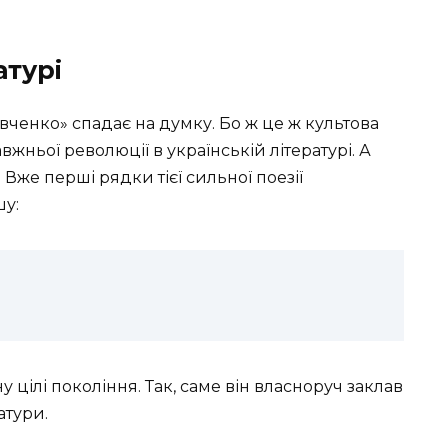
атурі
евченко» спадає на думку. Бо ж це ж культова
вжньої революції в українській літературі. А
 Вже перші рядки тієї сильної поезії
шу:
цілі покоління. Так, саме він власноруч заклав
атури.