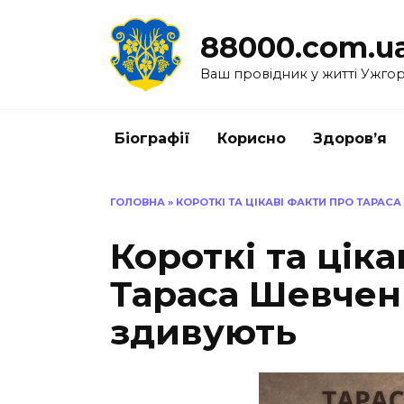
Перейти
до
88000.com.u
вмісту
Ваш провідник у житті Ужго
Біографії
Корисно
Здоров’я
ГОЛОВНА
»
КОРОТКІ ТА ЦІКАВІ ФАКТИ ПРО ТАРАС
Короткі та ціка
Тараса Шевченк
здивують