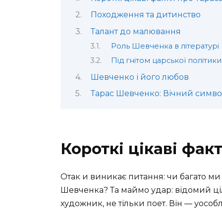
Походження та дитинство
Талант до малювання
Роль Шевченка в літературі
Під гнітом царської політики
Шевченко і його любов
Тарас Шевченко: Вічний симв
Короткі цікаві фа
Отак и виникає питання: чи багато ми
Шевченка? Та маймо удар: відомий цілий
художник, не тільки поет. Він — уособл