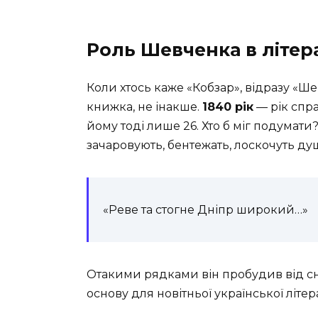
Роль Шевченка в літер
Коли хтось каже «Кобзар», відразу «Ш
книжка, не інакше.
1840 рік
— рік спра
йому тоді лише 26. Хто б міг подумати?
зачаровують, бентежать, лоскочуть ду
«Реве та стогне Дніпр широкий…»
Отакими рядками він пробудив від сну 
основу для новітньої української літер