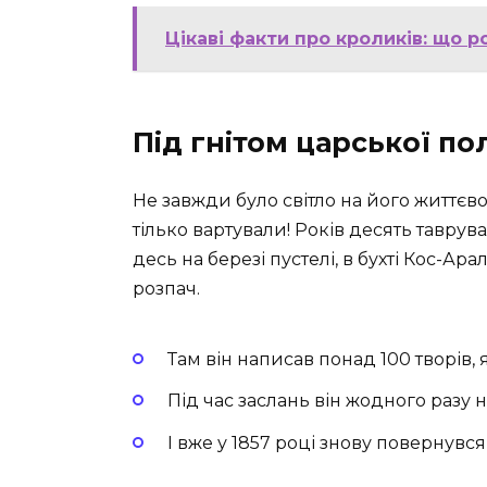
Цікаві факти про кроликів: що р
Під гнітом царської по
Не завжди було світло на його життєв
тілько вартували! Років десять тавру
десь на березі пустелі, в бухті Кос-Ара
розпач.
Там він написав понад 100 творів, 
Під час заслань він жодного разу 
І вже у 1857 році знову повернувс