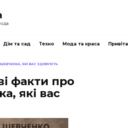
a
рода
Дім та сад
Техно
Мода та краса
Привіт
А ШЕВЧЕНКА, ЯКІ ВАС ЗДИВУЮТЬ
ві факти про
а, які вас