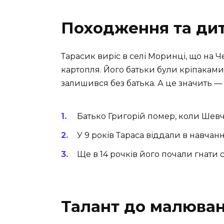
Походження та ди
Тарасик виріс в селі Моринці, що на Ч
картопля. Його батьки були кріпаками.
залишився без батька. А це значить —
Батько Григорій помер, коли Шевче
У 9 років Тараса віддали в навчан
Ще в 14 рочків його почали гнати с
Талант до малюва