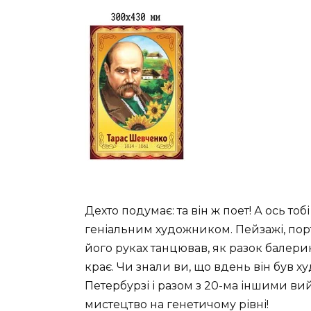
Дехто подумає: та він ж поет! А ось то
геніальним художником. Пейзажі, портр
його руках танцював, як разок балерин
крає. Чи знали ви, що вдень він був х
Петербурзі і разом з 20-ма іншими в
мистецтво на генетичому рівні!