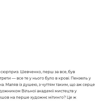
бі сюрприз. Шевченко, перш за все, був
ети — все те у нього було в крові. Пензель у
а. Маляв із душею, з чуттям таким, що аж серце
удожником Вільної академії мистецтв у
ийшов на перше художнє мітинго? Це ж