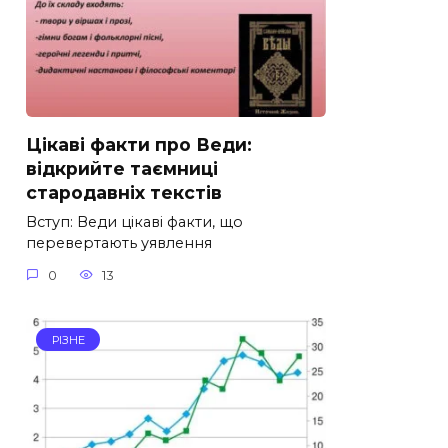
Цікаві факти про Веди:
відкрийте таємниці
стародавніх текстів
Вступ: Веди цікаві факти, що
перевертають уявлення
0
13
РІЗНЕ