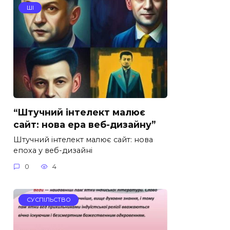
ШІ
“Штучний інтелект малює
сайт: нова ера веб-дизайну”
Штучний інтелект малює сайт: нова
епоха у веб-дизайні
0
4
СУСПІЛЬСТВО