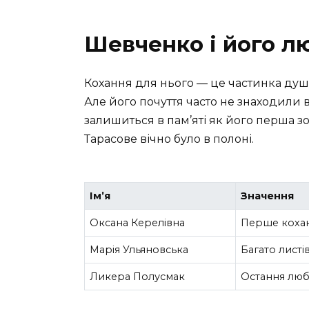
Шевченко і його л
Кохання для нього — це частинка душі.
Але його почуття часто не знаходили ві
залишиться в пам’яті як його перша зо
Тарасове вічно було в полоні.
Ім’я
Значення
Оксана Керелівна
Перше коханн
Марія Ульяновська
Багато листі
Ликера Полусмак
Остання любо