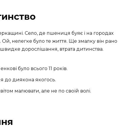
тинство
еркащині. Село, де пшениця буяє і на городах
 Ой, нелегке було те життя. Ще змалку він рано
 швидке дорослішання, втрата дитинства.
нкові було всього 11 років.
ня до диякона якогось.
вітом малювати, але не по своїй волі.
ння