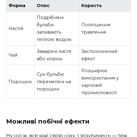
Форма
Опис
Користь
Подрібнені
бульби
Поліпшення
Настій
заливають
травлення
теплою водою
Заварені листя
Заспокоюючий
Чай
або корінь
ефект
Розширює
Сухі бульби
використання у
Порошок
перемелені на
харчовій
порошок
промисловості
Можливі побічні ефекти
Ну що ж, все має свою ціну. І зозулинець — теж.