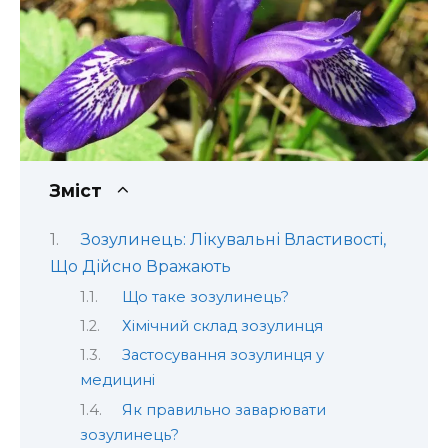
Зміст
Зозулинець: Лікувальні Властивості,
Що Дійсно Вражають
Що таке зозулинець?
Хімічний склад зозулинця
Застосування зозулинця у
медицині
Як правильно заварювати
зозулинець?