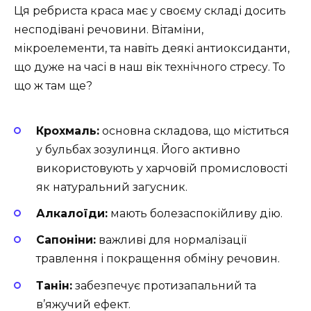
Ця ребриста краса має у своєму складі досить
несподівані речовини. Вітаміни,
мікроелементи, та навіть деякі антиоксиданти,
що дуже на часі в наш вік технічного стресу. То
що ж там ще?
Крохмаль:
основна складова, що міститься
у бульбах зозулинця. Його активно
використовують у харчовій промисловості
як натуральний загусник.
Алкалоїди:
мають болезаспокійливу дію.
Сапоніни:
важливі для нормалізації
травлення і покращення обміну речовин.
Танін:
забезпечує протизапальний та
в’яжучий ефект.