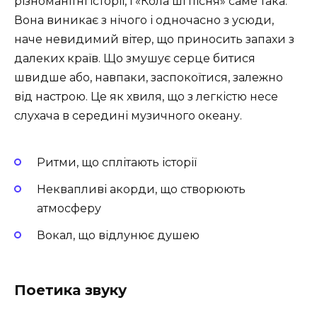
різноманітні історії, і «Кола ші пісня» саме така.
Вона виникає з нічого і одночасно з усюди,
наче невидимий вітер, що приносить запахи з
далеких країв. Що змушує серце битися
швидше або, навпаки, заспокоїтися, залежно
від настрою. Це як хвиля, що з легкістю несе
слухача в середині музичного океану.
Ритми, що сплітають історії
Неквапливі акорди, що створюють
атмосферу
Вокал, що відлунює душею
Поетика звуку