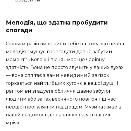
Мелодія, що здатна пробудити
спогади
Скільки разів ви ловили себе на тому, що певна
мелодія змушує вас згадати давно забутий
момент? «Кола ші пісня» має цю чарівну
здатність. Вона не просто звучить у ваших вухах
— вона сплітає з вами невидимий зв’язок,
торкається найглибших куточків вашої душі. І
раптом ви згадуєте обличчя давно забутої
людини або запах весняного повітря під час
першої прогулянки під дощем. Музика живе в
нашій свідомості, вона втілюється в наших
мріях.