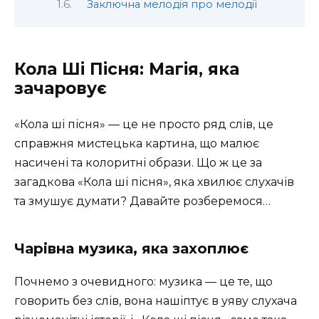
Заключна мелодія про мелодії
Кола Ші Пісня: Магія, яка
зачаровує
«Кола ші пісня» — це не просто ряд слів, це
справжня мистецька картина, що малює
насичені та колоритні образи. Що ж це за
загадкова «Кола ші пісня», яка хвилює слухачів
та змушує думати? Давайте розберемося…
Чарівна музика, яка захоплює
Почнемо з очевидного: музика — це те, що
говорить без слів, вона нашіптує в уяву слухача