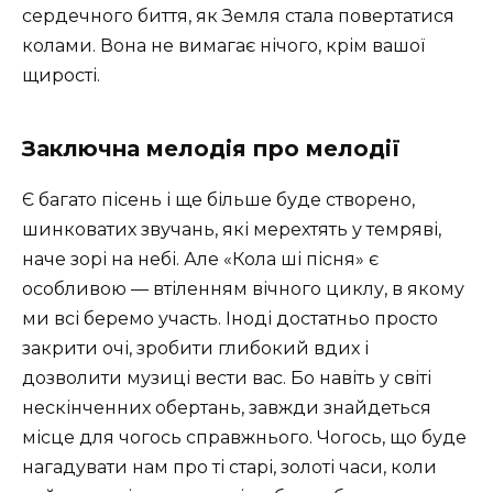
сердечного биття, як Земля стала повертатися
колами. Вона не вимагає нічого, крім вашої
щирості.
Заключна мелодія про мелодії
Є багато пісень і ще більше буде створено,
шинковатих звучань, які мерехтять у темряві,
наче зорі на небі. Але «Кола ші пісня» є
особливою — втіленням вічного циклу, в якому
ми всі беремо участь. Іноді достатньо просто
закрити очі, зробити глибокий вдих і
дозволити музиці вести вас. Бо навіть у світі
нескінченних обертань, завжди знайдеться
місце для чогось справжнього. Чогось, що буде
нагадувати нам про ті старі, золоті часи, коли