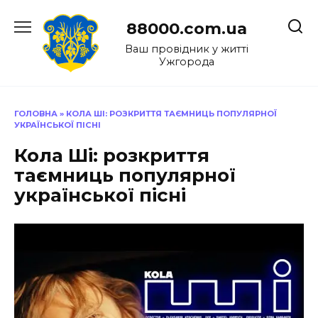
Перейти
до
88000.com.ua
вмісту
Ваш провідник у житті
Ужгорода
ГОЛОВНА
»
КОЛА ШІ: РОЗКРИТТЯ ТАЄМНИЦЬ ПОПУЛЯРНОЇ
УКРАЇНСЬКОЇ ПІСНІ
Кола Ші: розкриття
таємниць популярної
української пісні