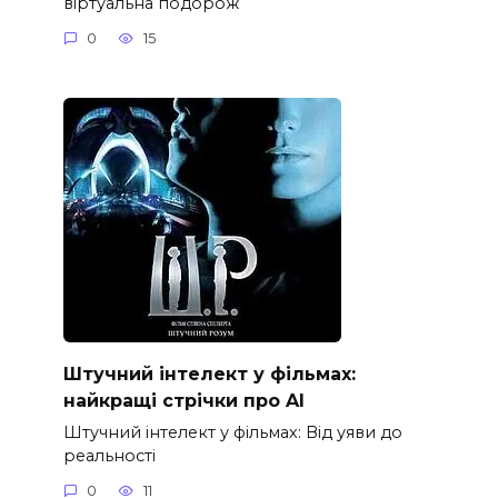
віртуальна подорож
0
15
Штучний інтелект у фільмах:
найкращі стрічки про AI
Штучний інтелект у фільмах: Від уяви до
реальності
0
11