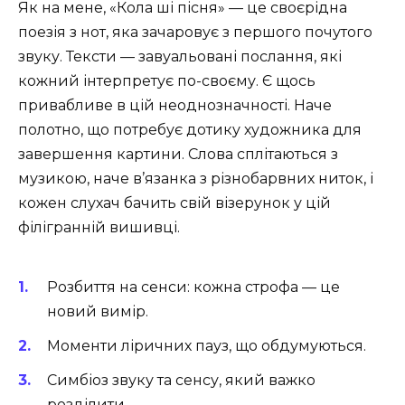
Як на мене, «Кола ші пісня» — це своєрідна
поезія з нот, яка зачаровує з першого почутого
звуку. Тексти — завуальовані послання, які
кожний інтерпретує по-своєму. Є щось
привабливе в цій неоднозначності. Наче
полотно, що потребує дотику художника для
завершення картини. Слова сплітаються з
музикою, наче в’язанка з різнобарвних ниток, і
кожен слухач бачить свій візерунок у цій
філігранній вишивці.
Розбиття на сенси: кожна строфа — це
новий вимір.
Моменти ліричних пауз, що обдумуються.
Симбіоз звуку та сенсу, який важко
розділити.