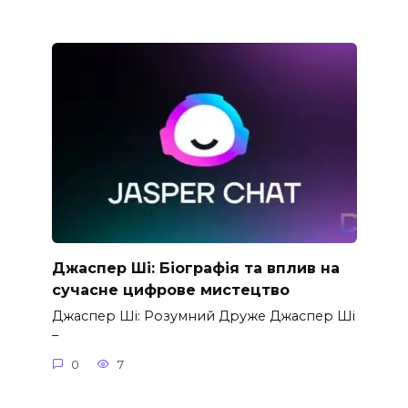
Джаспер Ші: Біографія та вплив на
сучасне цифрове мистецтво
Джаспер Ші: Розумний Друже Джаспер Ші
–
0
7