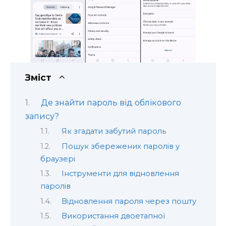
Зміст
Де знайти пароль від облікового
запису?
Як згадати забутий пароль
Пошук збережених паролів у
браузері
Інструменти для відновлення
паролів
Відновлення пароля через пошту
Використання двоетапної