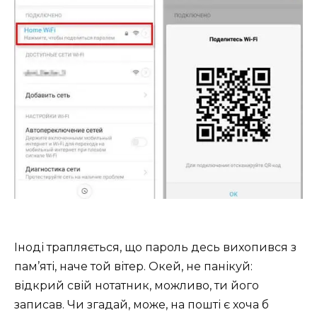
Іноді трапляється, що пароль десь вихопився з
пам’яті, наче той вітер. Окей, не панікуй:
відкрий свій нотатник, можливо, ти його
записав. Чи згадай, може, на пошті є хоча б