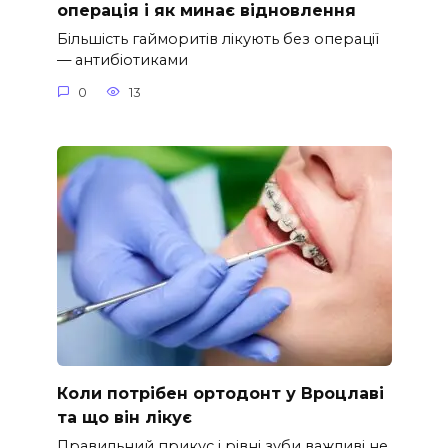
операція і як минає відновлення
Більшість гайморитів лікують без операції
— антибіотиками
0
13
Коли потрібен ортодонт у Вроцлаві
та що він лікує
Правильний прикус і рівні зуби важливі не