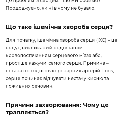
до проблем із серцем. І що ми робимо?
Продовжуємо, як ні в чому не бувало.
Що таке ішемічна хвороба серця?
Для початку, ішемічна хвороба серця (ІХС) – це
недуг, викликаний недостатнім
кровопостачанням серцевого м’яза або,
простіше кажучи, самого серця. Причина –
погана прохідність коронарних артерій. І ось,
серце починає відчувати нестачу кисню та
поживних речовин.
Причини захворювання: Чому це
трапляється?