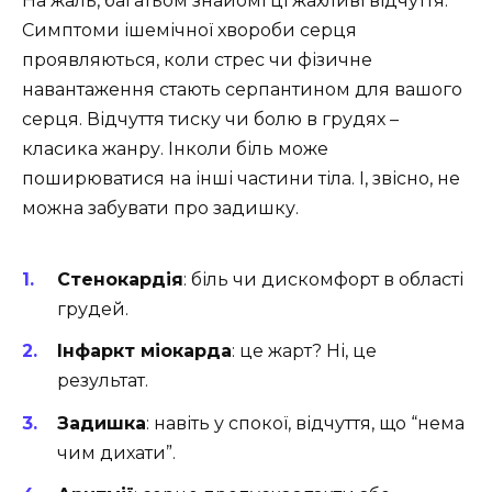
На жаль, багатьом знайомі ці жахливі відчуття.
Симптоми ішемічної хвороби серця
проявляються, коли стрес чи фізичне
навантаження стають серпантином для вашого
серця. Відчуття тиску чи болю в грудях –
класика жанру. Інколи біль може
поширюватися на інші частини тіла. І, звісно, не
можна забувати про задишку.
Стенокардія
: біль чи дискомфорт в області
грудей.
Інфаркт міокарда
: це жарт? Ні, це
результат.
Задишка
: навіть у спокої, відчуття, що “нема
чим дихати”.