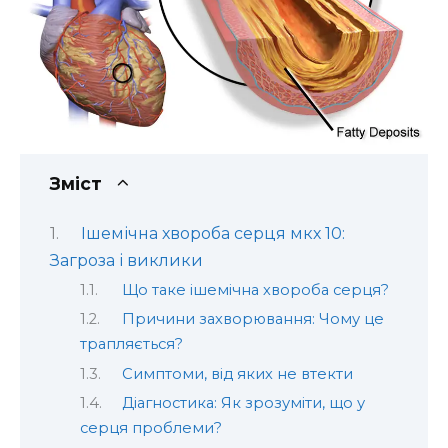
Зміст
Ішемічна хвороба серця мкх 10:
Загроза і виклики
Що таке ішемічна хвороба серця?
Причини захворювання: Чому це
трапляється?
Симптоми, від яких не втекти
Діагностика: Як зрозуміти, що у
серця проблеми?