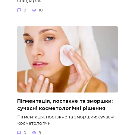
стандарт».
0
10
Пігментація, постакне та зморшки:
сучасні косметологічні рішення
Пігментація, постакне та зморшки: сучасні
косметологічні
0
9