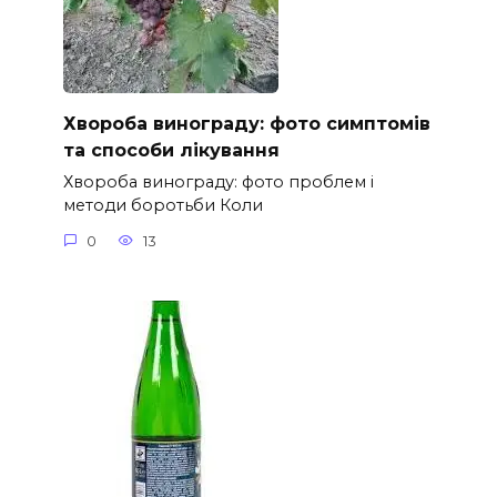
Хвороба винограду: фото симптомів
та способи лікування
Хвороба винограду: фото проблем і
методи боротьби Коли
0
13