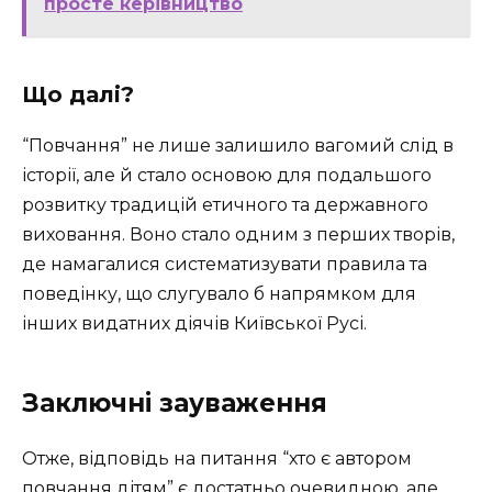
просте керівництво
Що далі?
“Повчання” не лише залишило вагомий слід в
історії, але й стало основою для подальшого
розвитку традицій етичного та державного
виховання. Воно стало одним з перших творів,
де намагалися систематизувати правила та
поведінку, що слугувало б напрямком для
інших видатних діячів Київської Русі.
Заключні зауваження
Отже, відповідь на питання “хто є автором
повчання дітям” є достатньо очевидною, але