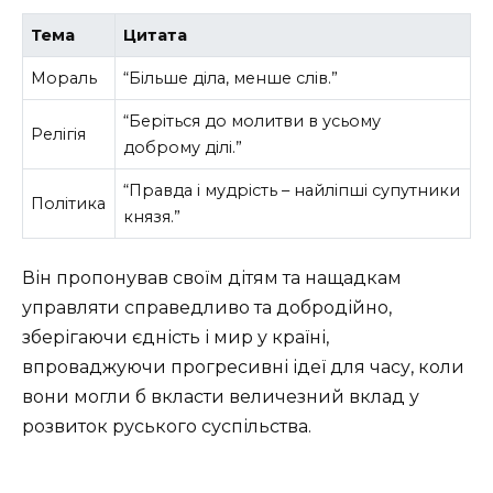
Тема
Цитата
Мораль
“Більше діла, менше слів.”
“Беріться до молитви в усьому
Релігія
доброму ділі.”
“Правда і мудрість – найліпші супутники
Політика
князя.”
Він пропонував своїм дітям та нащадкам
управляти справедливо та добродійно,
зберігаючи єдність і мир у країні,
впроваджуючи прогресивні ідеї для часу, коли
вони могли б вкласти величезний вклад у
розвиток руського суспільства.