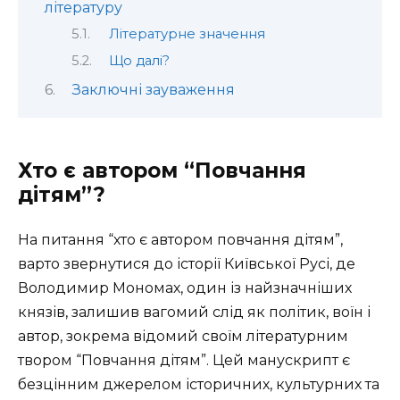
літературу
Літературне значення
Що далі?
Заключні зауваження
Хто є автором “Повчання
дітям”?
На питання “хто є автором повчання дітям”,
варто звернутися до історії Київської Русі, де
Володимир Мономах, один із найзначніших
князів, залишив вагомий слід як політик, воїн і
автор, зокрема відомий своїм літературним
твором “Повчання дітям”. Цей манускрипт є
безцінним джерелом історичних, культурних та