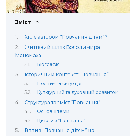
Зміст
Хто є автором “Повчання дітям”?
Життєвий шлях Володимира
Мономаха
Біографія
Історичний контекст “Повчання”
Політична ситуація
Культурний та духовний розвиток
Структура та зміст “Повчання”
Основні теми
Цитати з “Повчання”
Вплив “Повчання дітям” на