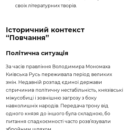
своїх літературних творів.
Історичний контекст
“Повчання”
Політична ситуація
За часів правління Володимира Мономаха
Київська Русь переживала період великих
змін. Недавній розпад єдиної держави
спричинив політичну нестабільність, князівські
міжусобиці і зовнішню загрозу з боку
навколишніх народів. Передача трону від
одного князя до іншого була складною, бо
питання спадкоємності часто розв’язували
збройним шляхом.