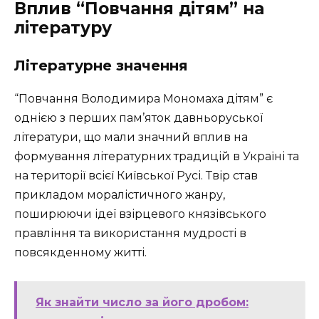
Вплив “Повчання дітям” на
літературу
Літературне значення
“Повчання Володимира Мономаха дітям” є
однією з перших пам’яток давньоруської
літератури, що мали значний вплив на
формування літературних традицій в Україні та
на території всієї Київської Русі. Твір став
прикладом моралістичного жанру,
поширюючи ідеї взірцевого князівського
правління та використання мудрості в
повсякденному житті.
Як знайти число за його дробом: