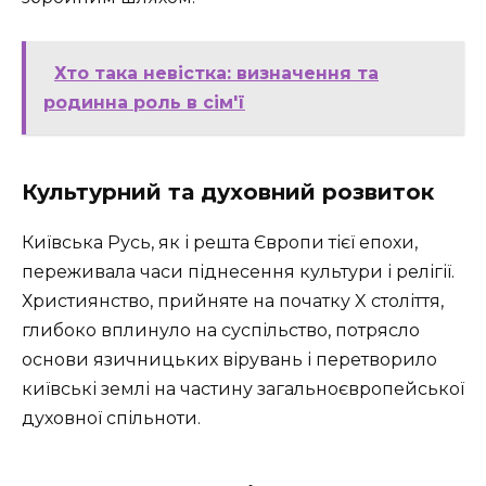
Хто така невістка: визначення та
родинна роль в сім'ї
Культурний та духовний розвиток
Київська Русь, як і решта Європи тієї епохи,
переживала часи піднесення культури і релігії.
Християнство, прийняте на початку X століття,
глибоко вплинуло на суспільство, потрясло
основи язичницьких вірувань і перетворило
київські землі на частину загальноєвропейської
духовної спільноти.