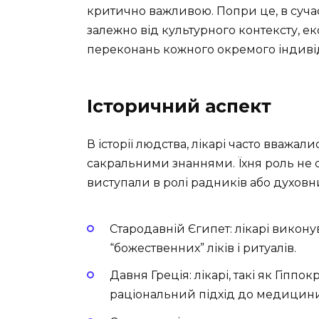
критично важливою. Попри це, в сучасн
залежно від культурного контексту, ек
переконань кожного окремого індиві
Історичний аспект
В історії людства, лікарі часто вважа
сакральними знаннями. Їхня роль не 
виступали в ролі радників або духовн
Стародавній Єгипет: лікарі викону
“божественних” ліків і ритуалів.
Давня Греція: лікарі, такі як Гіпп
раціональний підхід до медицини