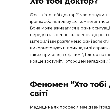
Хто тобі доктор?
Фраза “хто тобі доктор?” часто звучи
іронію або недовіру до компетентност
Вона може вживатися в різних ситуація
передбачає певне ставлення до ролі 
матеріалі ми розглянемо різні аспекти, 
використовуючи приклади зі справжні
таких прикладів є фільм “Доктор на пі
краще зрозуміти, хто ж цей загадковий
Феномен “Хто тобі
світі
Медицина як професія має давні традиц