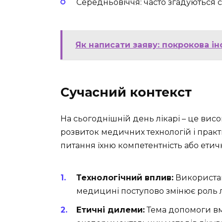
Середньовіччя: часто згадуються с
Як написати заяву: покрокова і
Сучасний контекст
На сьогоднішній день лікарі – це висок
розвиток медичних технологій і практи
питання їхню компетентність або етичн
Технологічний вплив:
Використан
медицині поступово змінює роль л
Етичні дилеми:
Тема допомоги в