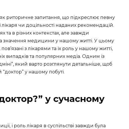
ть як риторичне запитання, що підкреслює певну
і лікаря чи доцільності наданих рекомендацій.
х та в різних контекстах, але завжди
та значення медицини у нашому житті. У цьому
пов’язані з лікарями та їх роль у нашому житті,
х випадків та популярних медіа. Одним із
дміні”, який варто розглянути детальніше, щоб
 “доктор” у нашому побуті.
 доктор?” у сучасному
ії, і роль лікаря в суспільстві завжди була