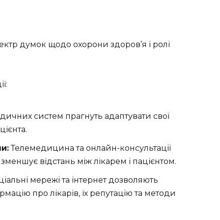
пектр думок щодо охорони здоров’я і ролі
ї:
дичних систем прагнуть адаптувати свої
цієнта.
и:
Телемедицина та онлайн-консультації
зменшує відстань між лікарем і пацієнтом.
іальні мережі та інтернет дозволяють
мацію про лікарів, їх репутацію та методи