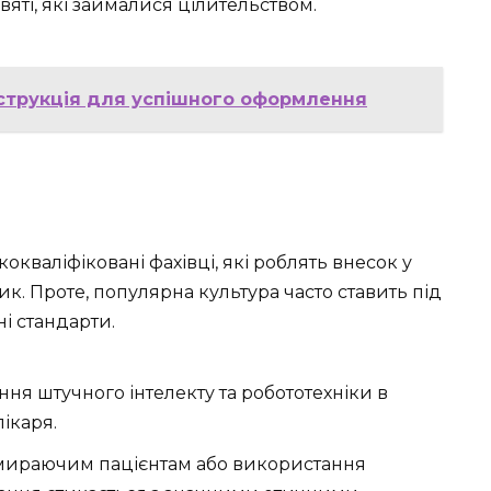
вяті, які займалися цілительством.
нструкція для успішного оформлення
окваліфіковані фахівці, які роблять внесок у
к. Проте, популярна культура часто ставить під
і стандарти.
ня штучного інтелекту та робототехніки в
ікаря.
мираючим пацієнтам або використання