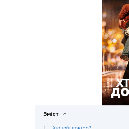
Зміст
Хто тобі доктор?