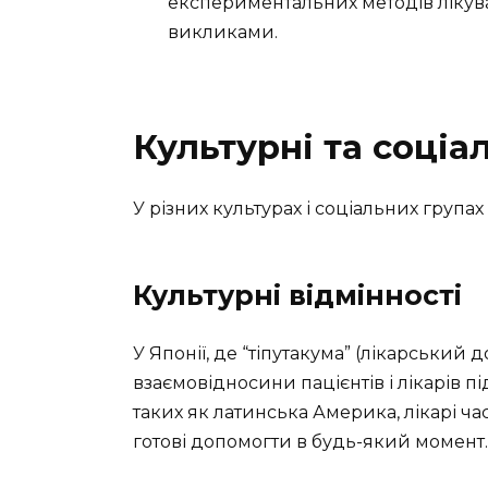
експериментальних методів лікув
викликами.
Культурні та соціа
У різних культурах і соціальних група
Культурні відмінності
У Японії, де “тіпутакума” (лікарський
взаємовідносини пацієнтів і лікарів п
таких як латинська Америка, лікарі ч
готові допомогти в будь-який момент.