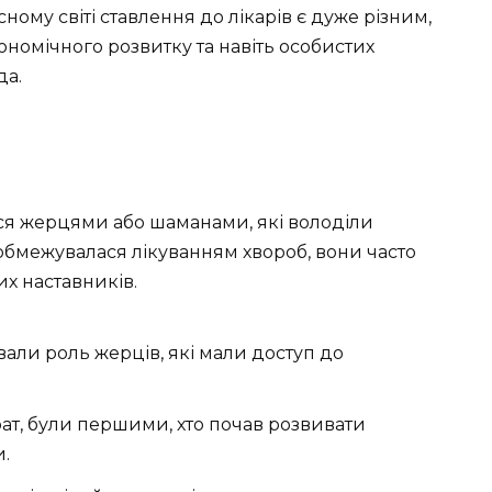
ому світі ставлення до лікарів є дуже різним,
ономічного розвитку та навіть особистих
да.
лися жерцями або шаманами, які володіли
обмежувалася лікуванням хвороб, вони часто
их наставників.
вали роль жерців, які мали доступ до
ократ, були першими, хто почав розвивати
.