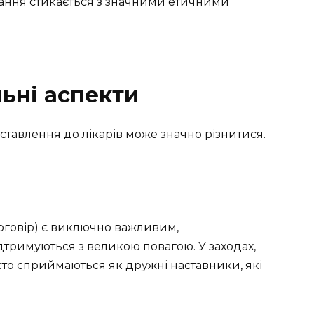
ання стикається з значними етичними
льні аспекти
х ставлення до лікарів може значно різнитися.
 договір) є виключно важливим,
ідтримуються з великою повагою. У заходах,
асто сприймаються як дружні наставники, які