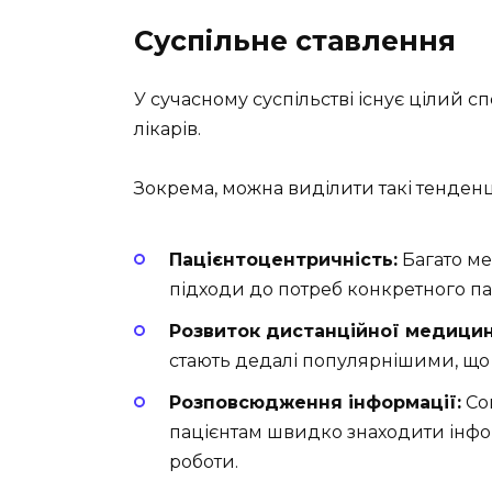
Суспільне ставлення
У сучасному суспільстві існує цілий с
лікарів.
Зокрема, можна виділити такі тенденці
Пацієнтоцентричність:
Багато ме
підходи до потреб конкретного па
Розвиток дистанційної медицин
стають дедалі популярнішими, що 
Розповсюдження інформації:
Соц
пацієнтам швидко знаходити інфор
роботи.