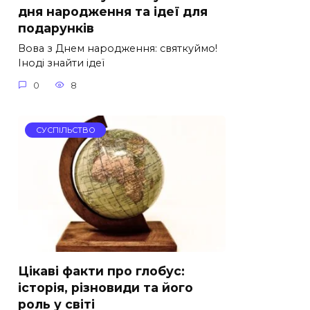
дня народження та ідеї для
подарунків
Вова з Днем народження: святкуймо!
Іноді знайти ідеї
0
8
СУСПІЛЬСТВО
Цікаві факти про глобус:
історія, різновиди та його
роль у світі