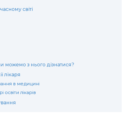
часному світі
ми можемо з нього дізнатися?
ї лікаря
чання в медицині
 освіти лікарів
ування