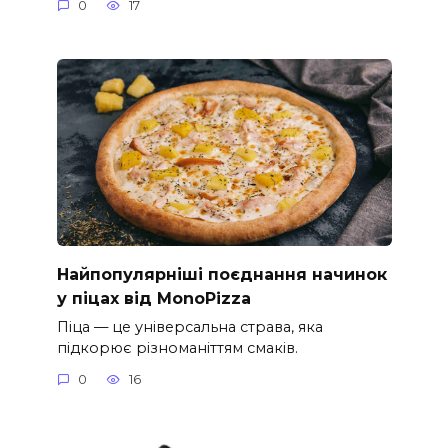
0
17
Найпопулярніші поєднання начинок
у піцах від MonoPizza
Піца — це універсальна страва, яка
підкорює різноманіттям смаків.
0
16