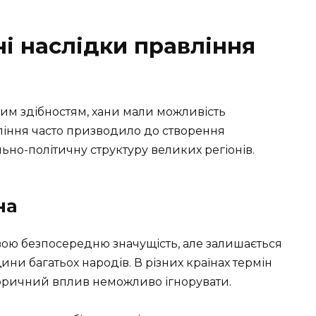
і наслідки правління
ним здібностям, хани мали можливість
авління часто призводило до створення
ьно-політичну структуру великих регіонів.
на
 свою безпосередню значущість, але залишається
и багатьох народів. В різних країнах термін
історичний вплив неможливо ігнорувати.