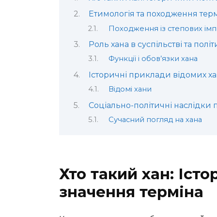
Етимологія та походження терм
Походження із степових імп
Роль хана в суспільстві та політ
Функції і обов’язки хана
Історичні приклади відомих ха
Відомі хани
Соціально-політичні наслідки 
Сучасний погляд на хана
Хто такий хан: Іст
значення терміна