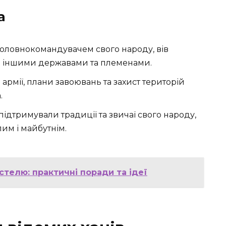
а
 головнокомандувачем свого народу, вів
 з іншими державами та племенами.
я армії, плани завоювань та захист територій
.
 підтримували традиції та звичаї свого народу,
лим і майбутнім.
стелю: практичні поради та ідеї