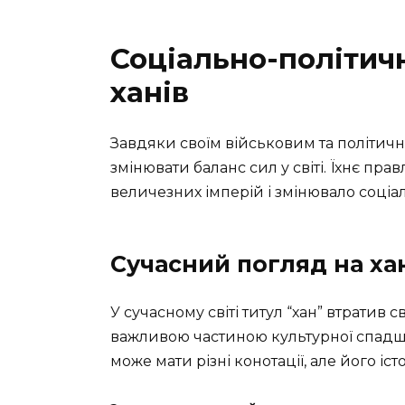
Соціально-політичн
ханів
Завдяки своїм військовим та політич
змінювати баланс сил у світі. Їхнє пр
величезних імперій і змінювало соціал
Сучасний погляд на ха
У сучасному світі титул “хан” втратив
важливою частиною культурної спадщин
може мати різні конотації, але його 