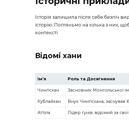
Історичні приклади
Історія залишила після себе безліч вид
історію. Погляньмо на кілька з них, що
контексті.
Відомі хани
Ім’я
Роль та Досягнення
Чингісхан
Засновник Монгольської імп
Кублайхан
Внук Чингісхана, заснував 
Аттіла
Лідер гунів, відомий за св