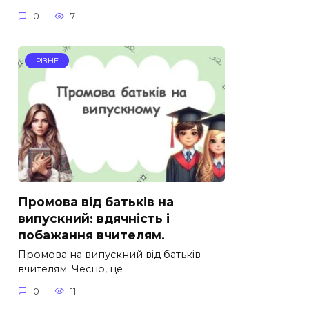
0
7
РІЗНЕ
Промова від батьків на
випускний: вдячність і
побажання вчителям.
Промова на випускний від батьків
вчителям: Чесно, це
0
11