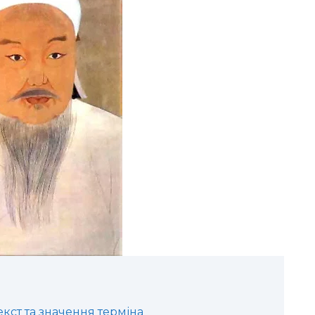
екст та значення терміна