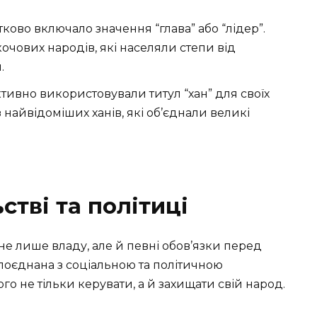
атково включало значення “глава” або “лідер”.
чових народів, які населяли степи від
.
ктивно використовували титул “хан” для своїх
 найвідоміших ханів, які об’єднали великі
стві та політиці
не лише владу, але й певні обов’язки перед
 поєднана з соціальною та політичною
го не тільки керувати, а й захищати свій народ.