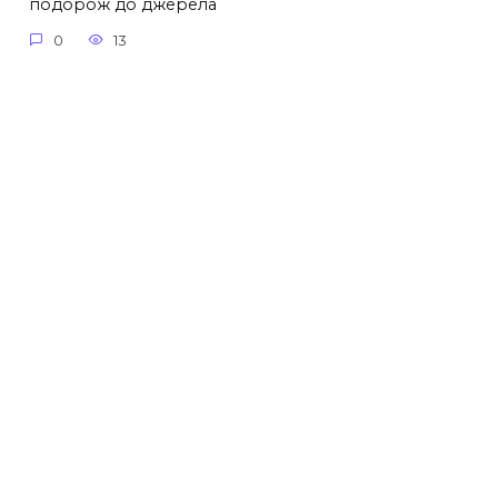
подорож до джерела
0
13