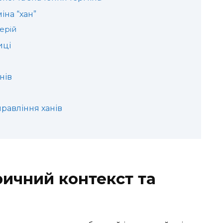
іна “хан”
ерій
иці
нів
правління ханів
оричний контекст та