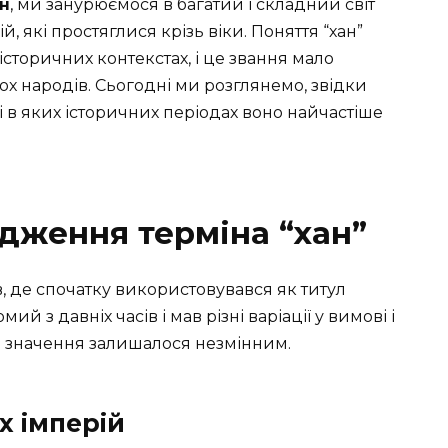
ан
, ми занурюємося в багатий і складний світ
, які простяглися крізь віки. Поняття “хан”
сторичних контекстах, і це звання мало
х народів. Сьогодні ми розглянемо, звідки
 і в яких історичних періодах воно найчастіше
одження терміна “хан”
в, де спочатку використовувався як титул
й з давніх часів і мав різні варіації у вимові і
е значення залишалося незмінним.
х імперій