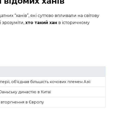
 відомих ханів
атних “ханів”, які суттєво впливали на світову
б зрозуміти,
хто такий хан
в історичному
ерії, об’єднав більшість кочових племен Азії
Юаньську династію в Китаї
ої вторгнення в Європу