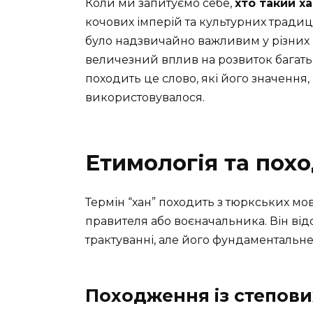
Коли ми запитуємо себе,
хто такий х
кочових імперій та культурних традицій
було надзвичайно важливим у різних і
величезний вплив на розвиток багатьо
походить це слово, які його значення,
використовувалося.
Етимологія та пох
Термін “хан” походить з тюркських мо
правителя або воєначальника. Він відоми
трактуванні, але його фундаментальн
Походження із степови