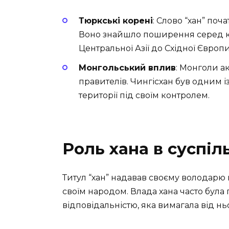
Тюркські корені
: Слово “хан” поч
Воно знайшло поширення серед ко
Центральної Азії до Східної Європи
Монгольський вплив
: Монголи а
правителів. Чингісхан був одним із
території під своїм контролем.
Роль хана в суспіль
Титул “хан” надавав своєму володарю 
своїм народом. Влада хана часто була
відповідальністю, яка вимагала від ньо