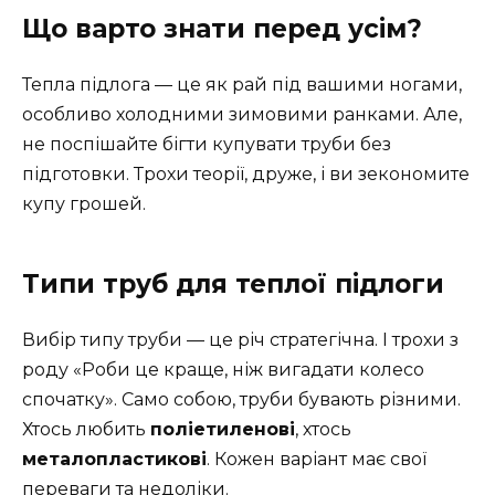
Що варто знати перед усім?
Тепла підлога — це як рай під вашими ногами,
особливо холодними зимовими ранками. Але,
не поспішайте бігти купувати труби без
підготовки. Трохи теорії, друже, і ви зекономите
купу грошей.
Типи труб для теплої підлоги
Вибір типу труби — це річ стратегічна. І трохи з
роду «Роби це краще, ніж вигадати колесо
спочатку». Само собою, труби бувають різними.
Хтось любить
поліетиленові
, хтось
металопластикові
. Кожен варіант має свої
переваги та недоліки.