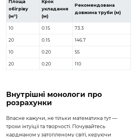
Площа
Крок
Рекомендована
обігріву
укладання
довжина труби (м)
(м²)
(м)
10
0.15
73.3
20
0.15
146.7
10
0.20
55
20
0.20
110
Внутрішні монологи про
розрахунки
Власне кажучи, не тільки математика тут —
трохи інтуїції та творчості. Почувайтесь
кардманом у затопленому світі, керуючи