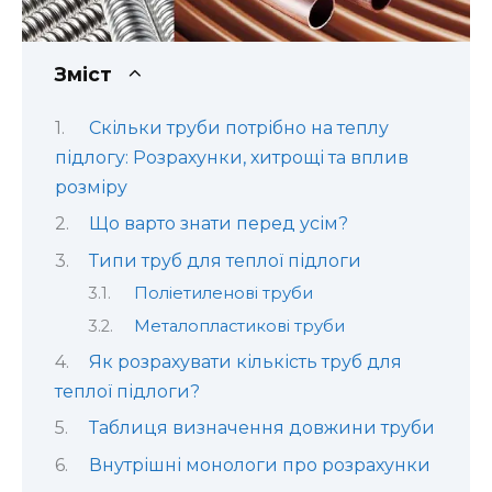
Зміст
Скільки труби потрібно на теплу
підлогу: Розрахунки, хитрощі та вплив
розміру
Що варто знати перед усім?
Типи труб для теплої підлоги
Поліетиленові труби
Металопластикові труби
Як розрахувати кількість труб для
теплої підлоги?
Таблиця визначення довжини труби
Внутрішні монологи про розрахунки