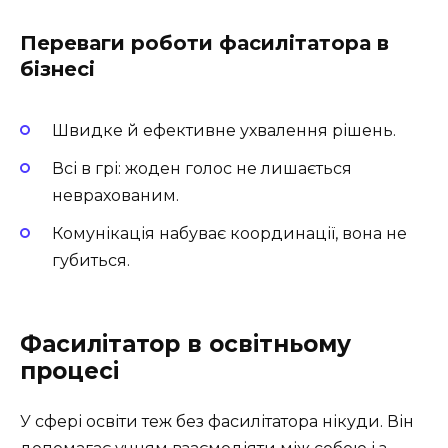
Переваги роботи фасилітатора в
бізнесі
Швидке й ефективне ухвалення рішень.
Всі в грі: жоден голос не лишається
неврахованим.
Комунікація набуває координації, вона не
губиться.
Фасилітатор в освітньому
процесі
У сфері освіти теж без фасилітатора нікуди. Він