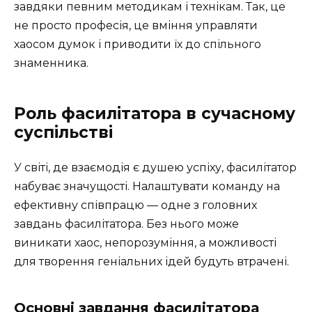
завдяки певним методикам і технікам. Так, це
не просто професія, це вміння управляти
хаосом думок і приводити їх до спільного
знаменника.
Роль фасилітатора в сучасному
суспільстві
У світі, де взаємодія є душею успіху, фасилітатор
набуває значущості. Налаштувати команду на
ефективну співпрацю — одне з головних
завдань фасилітатора. Без нього може
виникати хаос, непорозуміння, а можливості
для творення геніальних ідей будуть втрачені.
Основні завдання фасилітатора