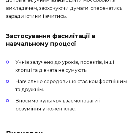
допомагає учням взаємодіяти між собою і з
викладачем, заохочуючи думати, сперечатись
заради істини і вчитись.
Застосування фасилітації в
навчальному процесі
Учнів залучено до уроків, проектів, інші
хлопці та дівчата не сумують.
Навчальне середовище стає комфортнішим
та дружнім.
Вносимо культуру взаємоповаги і
розуміння у кожен клас.