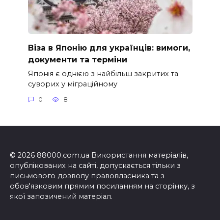
Віза в Японію для українців: вимоги,
документи та терміни
Японія є однією з найбільш закритих та
суворих у міграційному
0
8
© 2026 88000.com.ua Використання матеріалів,
опублікованих на сайті, допускається тільки з
письмового дозволу правовласника та з
обов'язковим прямим посиланням на сторінку, з
якої запозичений матеріал.