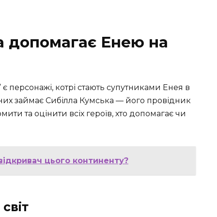
а допомагає Енею на
є персонажі, котрі стають супутниками Енея в
них займає Сибілла Кумська — його провідник
мити та оцінити всіх героїв, хто допомагає чи
відкривач цього континенту?
світ