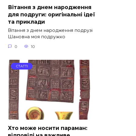
Вітання з днем народження
для подруги: оригінальні ідеї
та приклади
Вітання з днем народження подрузі
Шановна моя подружко
0
10
СТАТТІ
Хто може носити параман:
відповіді на важливе