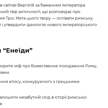
в світові Вергілій за бажанням імператора
ний твір античності, що розповідає про
я Трої. Мета цього твору — оспівати римську
і і утвердити ідеологію нового імператорського
 “Енеїди”
творити міф про божественне походження Риму,
лами.
рення епосу, конкуруючого з грецькими
алишити незабутній слід в історії римської
е.