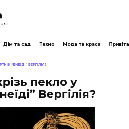
a
рода
Дім та сад
Техно
Мода та краса
Привіт
ТНІЙ “ЕНЕЇДІ” ВЕРГІЛІЯ?
крізь пекло у
неїді” Вергілія?