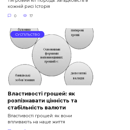
Тигровий кіт порода: загадковість в
кожній рисі Історія
0
17
СУСПІЛЬСТВО
Властивості грошей: як
розпізнавати цінність та
стабільність валюти
Властивості грошей: як вони
впливають на наше життя