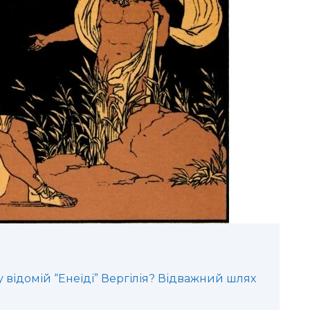
 відомій “Енеїді” Вергілія? Відважний шлях