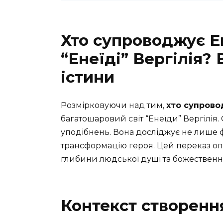
Хто супроводжує Е
“Енеїді” Вергілія?
істини
Розмірковуючи над тим,
хто супрово
багатошаровий світ “Енеїди” Вергілія.
уподібнень. Вона досліджує не лише 
трансформацію героя. Цей переказ опо
глибини людської душі та божествен
Контекст створення