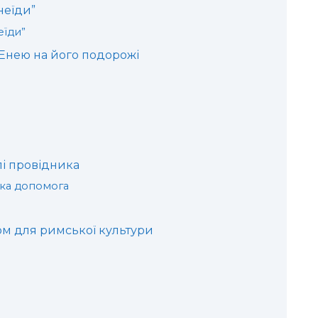
неїди”
їди”
 Енею на його подорожі
лі провідника
ька допомога
м для римської культури