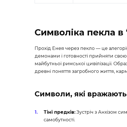
Символіка пекла в 
Прохід Енея через пекло — це алегор
демонами і готовності прийняти свою
майбутньої римської цивілізації. Обра
древні поняття загробного життя, кар
Символи, які вражають
Тіні предків:
Зустріч з Анхізом си
самобутності.