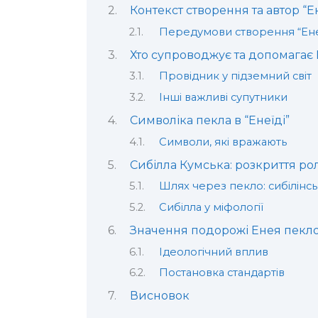
Контекст створення та автор “Е
Передумови створення “Ене
Хто супроводжує та допомагає
Провідник у підземний світ
Інші важливі супутники
Символіка пекла в “Енеїді”
Символи, які вражають
Сибілла Кумська: розкриття ро
Шлях через пекло: сибілінс
Сибілла у міфології
Значення подорожі Енея пекло
Ідеологічний вплив
Постановка стандартів
Висновок