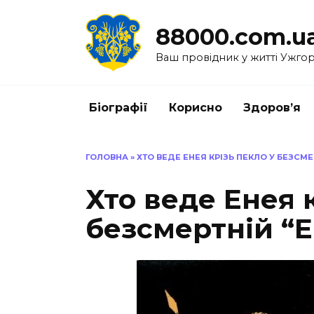
Перейти
до
88000.com.u
вмісту
Ваш провідник у житті Ужго
Біографії
Корисно
Здоров’я
ГОЛОВНА
»
ХТО ВЕДЕ ЕНЕЯ КРІЗЬ ПЕКЛО У БЕЗСМЕР
Хто веде Енея 
безсмертній “Е