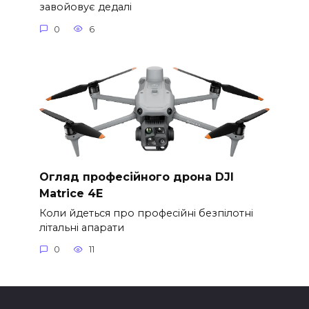
завойовує дедалі
0
6
Огляд професійного дрона DJI
Matrice 4E
Коли йдеться про професійні безпілотні
літальні апарати
0
11