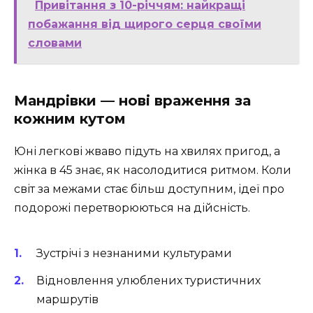
Привітання з 10-річчям: найкращі
побажання від щирого серця своїми
словами
Мандрівки — нові враження за
кожним кутом
Юні легкові жваво підуть на хвилях пригод, а
жінка в 45 знає, як насолодитися ритмом. Коли
світ за межами стає більш доступним, ідеї про
подорожі перетворюються на дійсність.
Зустрічі з незнаними культурами
Відновлення улюблених туристичних
маршрутів