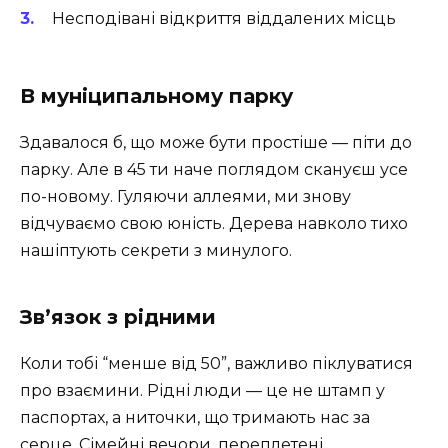
Несподівані відкриття віддалених місць
В муніципальному парку
Здавалося б, що може бути простіше — піти до
парку. Але в 45 ти наче поглядом скануєш усе
по-новому. Гуляючи аллеями, ми знову
відчуваємо свою юність. Дерева навколо тихо
нашіптують секрети з минулого.
Зв’язок з рідними
Коли тобі “менше від 50”, важливо піклуватися
про взаємини. Рідні люди — це не штамп у
паспортах, а ниточки, що тримають нас за
серце. Сімейні вечори, переплетені