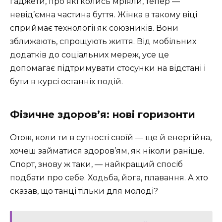
гаджети, про які колись мріяли, тепер —
невід’ємна частина буття. Жінка в такому віці
сприймає технології як союзників. Вони
зближають, спрощують життя. Від мобільних
додатків до соціальних мереж, усе це
допомагає підтримувати стосунки на відстані і
бути в курсі останніх подій.
Фізичне здоров’я: нові горизонти
Отож, коли ти в сутності своїй — ще й енергійна,
хочеш займатися здоров’ям, як ніколи раніше.
Спорт, знову ж таки, — найкращий спосіб
подбати про себе. Ходьба, йога, плавання. А хто
сказав, що танці тільки для молоді?