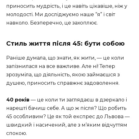
приносить мудрість, і це навіть цікавіше, ніж у
молодості. Ми досліджуємо наше “я” і світ
навколо. Безперечно, це захоплює.
Стиль життя після 45: бути собою
Раніше думала, що знати, як жити, — це коли
запізнилася на все важливе. Але ні! Тепер
зрозуміла, що діяльність, якою займаєшся з
душею, приносить справжнє задоволення.
40 років
— це коли ти заглядаєш в дзеркало і
нарешті бачиш себе. А що ж після? Що робить
45 особливим? Це як той експрес до Львова —
швидкий і насичений, але з м’яким відчуттям
спокою.