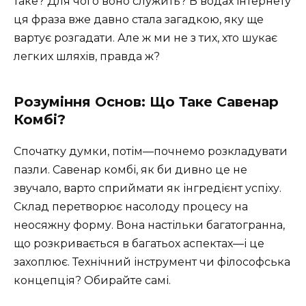
таке? Для чого воно служить? В водах інтернету
ця фраза вже давно стала загадкою, яку ще
вартує розгадати. Але ж ми не з тих, хто шукає
легких шляхів, правда ж?
Розуміння Основ: Що Таке Савенар
Комбі?
Спочатку думки, потім—почнемо розкладувати
пазли. Савенар комбі, як би дивно це не
звучало, варто сприймати як інгредієнт успіху.
Склад перетворює насолоду процесу на
неосяжну форму. Вона настільки багатогранна,
що розкривається в багатьох аспектах—і це
захоплює. Технічний інструмент чи філософська
концепція? Обирайте самі.