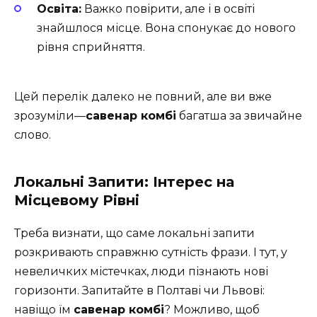
Освіта:
Важко повірити, але і в освіті
знайшлося місце. Вона спонукає до нового
рівня сприйняття.
Цей перелік далеко не повний, але ви вже
зрозуміли—
савенар комбі
багатша за звичайне
слово.
Локальні Запити: Інтерес на
Місцевому Рівні
Треба визнати, що саме локальні запити
розкривають справжню сутність фрази. І тут, у
невеличких містечках, люди пізнають нові
горизонти. Запитайте в Полтаві чи Львові:
навіщо їм
савенар комбі
? Можливо, щоб