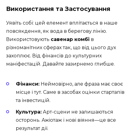
Використання та Застосування
Уявіть собі: цей елемент вплітається в наше
повсякдення, як вода в берегову лінію.
Використовують
савенар комбі
в
різноманітних сферах так, що від цього дух
захоплює. Від фінансів до культурних
маніфестацій. Давайте зазирнемо глибше.
Фінанси:
Неймовірно, але фраза має своє
місце і тут. Саме в засобах оцінки стартапів
та інвестицій.
Культура:
Арт-сцени не залишаються
осторонь. Ажіотаж і нові віяння—це все
результат дії.