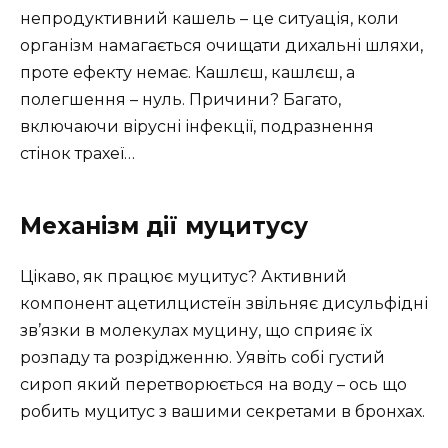
непродуктивний кашель – це ситуація, коли
організм намагається очищати дихальні шляхи,
проте ефекту немає. Кашлєш, кашлєш, а
полегшення – нуль. Причини? Багато,
включаючи вірусні інфекції, подразнення
стінок трахеї…
Механізм дії муцитусу
Цікаво, як працює муцитус? Активний
компонент ацетилцистеїн звільняє дисульфідні
зв’язки в молекулах муцину, що сприяє їх
розпаду та розрідженню. Уявіть собі густий
сироп який перетворюється на воду – ось що
робить муцитус з вашими секретами в бронхах.