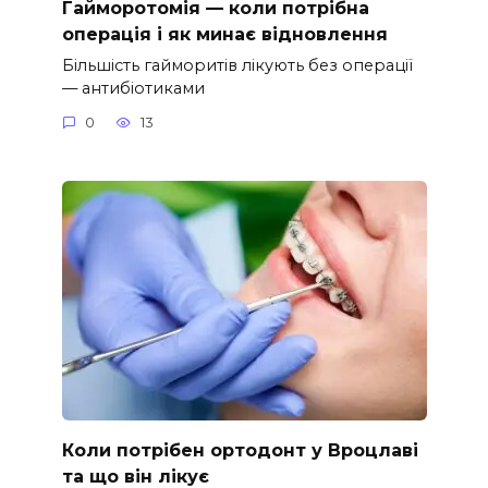
Гайморотомія — коли потрібна
операція і як минає відновлення
Більшість гайморитів лікують без операції
— антибіотиками
0
13
Коли потрібен ортодонт у Вроцлаві
та що він лікує