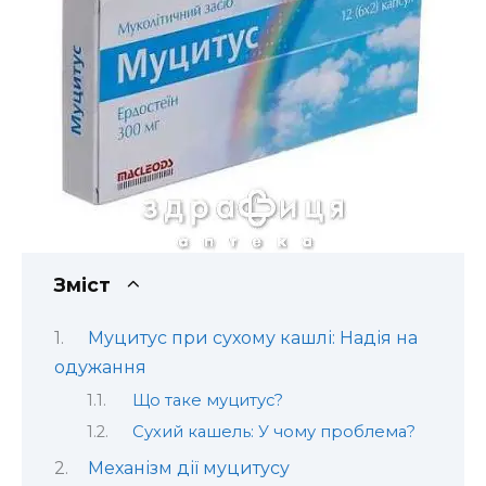
Зміст
Муцитус при сухому кашлі: Надія на
одужання
Що таке муцитус?
Сухий кашель: У чому проблема?
Механізм дії муцитусу