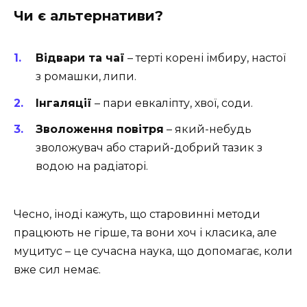
Чи є альтернативи?
Відвари та чаї
– терті корені імбиру, настої
з ромашки, липи.
Інгаляції
– пари евкаліпту, хвої, соди.
Зволоження повітря
– який-небудь
зволожувач або старий-добрий тазик з
водою на радіаторі.
Чесно, іноді кажуть, що старовинні методи
працюють не гірше, та вони хоч і класика, але
муцитус – це сучасна наука, що допомагає, коли
вже сил немає.