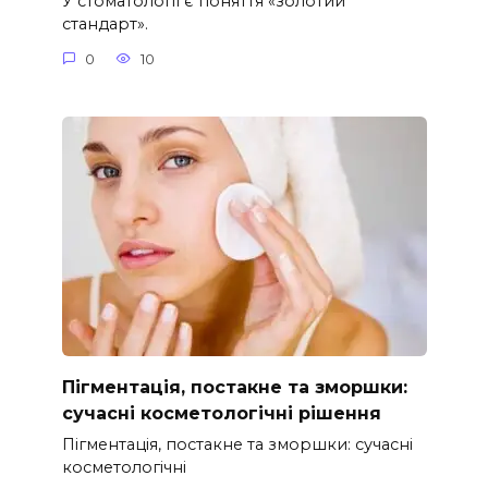
У стоматології є поняття «золотий
стандарт».
0
10
Пігментація, постакне та зморшки:
сучасні косметологічні рішення
Пігментація, постакне та зморшки: сучасні
косметологічні