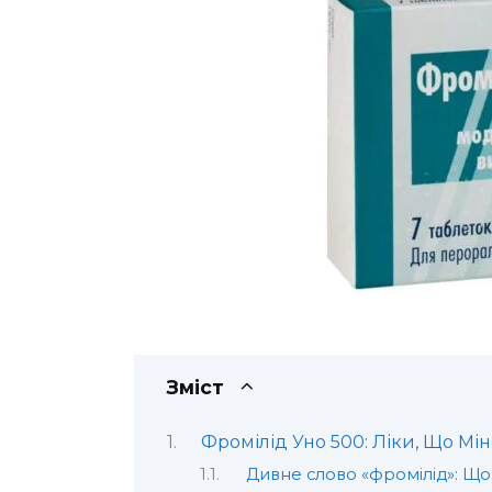
Зміст
Фромілід Уно 500: Ліки, Що Мін
Дивне слово «фромілід»: Що