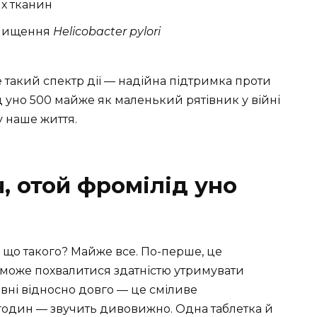
их тканин
знищення
Helicobacter pylori
е такий спектр дії — надійна підтримка проти
д уно 500 майже як маленький рятівник у війні
у наше життя.
ч, отой фромілід уно
, що такого? Майже все. По-перше, це
 може похвалитися здатністю утримувати
івні відносно довго — це сміливе
годин — звучить дивовижно. Одна таблетка й