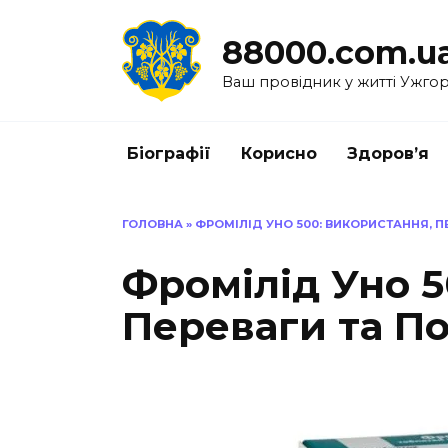
Перейти
до
88000.com.u
вмісту
Ваш провідник у житті Ужго
Біографії
Корисно
Здоров’я
ГОЛОВНА
»
ФРОМІЛІД УНО 500: ВИКОРИСТАННЯ, П
Фромілід Уно 5
Переваги та По