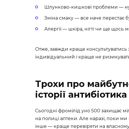
Шлунково-кишкові проблеми — нуд
Зміна смаку — все наче перестає б
Алергії — шкіра, нігті чи ще щось
Отже, завжди краще консультуватись з
індивідуальний і краще не ризикувати
Трохи про майбутн
історії антибіотика
Сьогодні фромілід уно 500 захищає мі
на полиці аптеки. Але наразі, поки ми й
інше — краще перевіряти на власному 