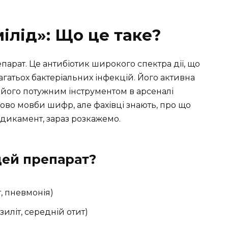
ілід»: Що це таке?
парат. Це антибіотик широкого спектра дії, що
агатьох бактеріальних інфекцій. Його активна
його потужним інструментом в арсеналі
ово мовби шифр, але фахівці знають, про що
едикамент, зараз розкажемо.
цей препарат?
т, пневмонія)
зиліт, середній отит)