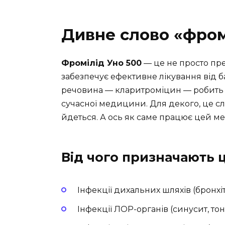
Дивне слово «фром
Фромілід Уно 500
— це не просто пре
забезпечує ефективне лікування від б
речовина — кларитроміцин — робить 
сучасної медицини. Для декого, це сл
йдеться. А ось як саме працює цей м
Від чого призначають 
Інфекції дихальних шляхів (бронхі
Інфекції ЛОР-органів (синусит, тон