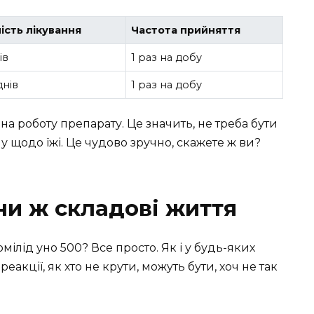
ість лікування
Частота прийняття
ів
1 раз на добу
днів
1 раз на добу
 на роботу препарату. Це значить, не треба бути
 щодо їжі. Це чудово зручно, скажете ж ви?
ни ж складові життя
ілід уно 500? Все просто. Як і у будь-яких
 реакції, як хто не крути, можуть бути, хоч не так