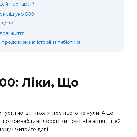
 цей препарат?
омілід уно 500
а дози
дові життя
 продовження історії антибіотика
00: Ліки, Що
пустимо, ви ніколи про нього не чули. А це
 що привабливі, дорогі чи помітні в аптеці, цей
 Чому? Читайте далі.