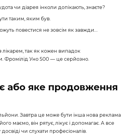
ота чи діарея інколи допікають, знаєте?
ути таким, яким був.
 можуть повестися не зовсім як завжди…
 лікарем, так як кожен випадок
. Фромілід Уно 500 — це серйозно.
є або яке продовження
льйони. Завтра це може бути інша нова реклама
ого маємо, він рятує, лікує і допомагає. А все
досвіді чи слухати професіоналів.