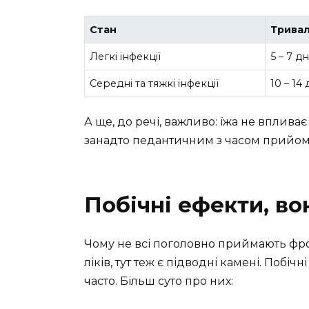
Стан
Тривал
Легкі інфекції
5 – 7 дн
Середні та тяжкі інфекції
10 – 14 
А ще, до речі, важливо: їжа не впливає
занадто педантичним з часом прийому
Побічні ефекти, во
Чому не всі поголовно приймають фром
ліків, тут теж є підводні камені. Побічні
часто. Більш суто про них: