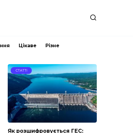
ання
Цікаве
Різне
СТАТТІ
Як розшифровується ГЕС: