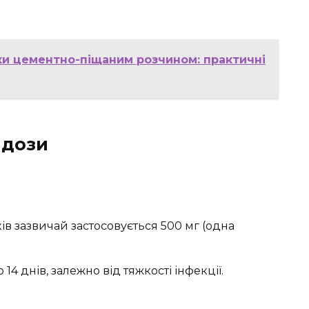
и цементно-піщаним розчином: практичні
 дози
ків зазвичай застосовується 500 мг (одна
14 днів, залежно від тяжкості інфекції.