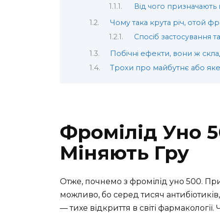
Від чого призначають
Чому така крута річ, отой фр
Спосіб застосування т
Побічні ефекти, вони ж скла
Трохи про майбутнє або яке
Фромілід Уно 5
Міняють Гру
Отже, почнемо з фромілід уно 500. При
можливо, бо серед тисяч антибіотиків,
— тихе відкриття в світі фармакології.