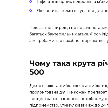
Інфекції шкірних покровів та м’як
Як частина схеми лікування для 
Показання широкі, і це не дивно, адж
багатьох бактеріальних атака. Фромілі
з мікробами, що нахабно вторгаються 
Чому така крута рі
500
Дехто скаже: антибіотик як антибіотик
пролонгована дія. Не кожен препарат
концентрацію в крові на потрібному р
підприємство. Стимулювати аж до 24 