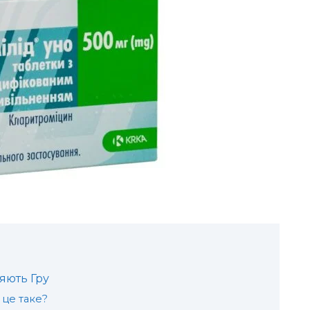
яють Гру
 це таке?