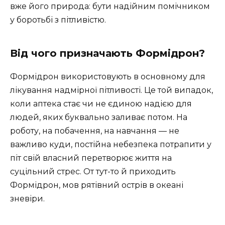
вже його природа: бути надійним помічником
у боротьбі з пітливістю.
Від чого призначають Формідрон?
Формідрон використовують в основному для
лікування надмірної пітливості. Це той випадок,
коли аптека стає чи не єдиною надією для
людей, яких буквально заливає потом. На
роботу, на побачення, на навчання — не
важливо куди, постійна небезпека потрапити у
піт свій власний перетворює життя на
суцільний стрес. От тут-то й приходить
Формідрон, мов рятівний острів в океані
зневіри.