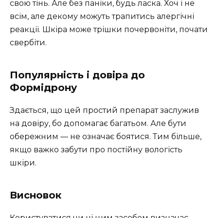
свою тінь. Але без паніки, будь ласка. Хоч і не
всім, але декому можуть трапитись алергічні
реакції. Шкіра може трішки почервоніти, почати
свербіти.
Популярність і довіра до
Формідрону
Здається, що цей простий препарат заслужив
на довіру, бо допомагає багатьом. Але бути
обережним — не означає боятися. Тим більше,
якщо важко забути про постійну вологість
шкіри.
Висновок
Користуватися чи ні цим засобом визначає