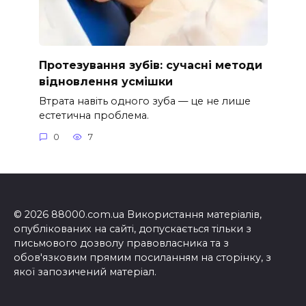
Протезування зубів: сучасні методи
відновлення усмішки
Втрата навіть одного зуба — це не лише
естетична проблема.
0
7
© 2026 88000.com.ua Використання матеріалів,
опублікованих на сайті, допускається тільки з
письмового дозволу правовласника та з
обов'язковим прямим посиланням на сторінку, з
якої запозичений матеріал.