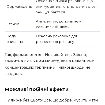
Основна активна речовина, що
Формальдегід
знижує активність потових залоз і
знищує бактерії
Антисептик, допомагає у
Етанол
дезинфекції шкіри
Вода
Основна речовина для
очищена
розведення розчину
Так, формальдегід… Не лякайтесь! Звісно,
звучить як хімічний монстр, але в невеликих
концентраціях терпимий і ніякої шкоди не
завдасть.
Можливі побічні ефекти
Ну як же без цього! Все, що добре, мусить мати