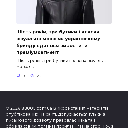
Шість років, три бутики і власна
візуальна мова: як українському
бренду вдалося виростити
преміумсегмент
Шість років, три бутики і власна візуальна
мова: як
0
23
© 2026 88000.com.ua Використання матеріалів,
опублікованих на сайті, допускається тільки з
письмового дозволу правовласника та з
обов'язковим прямим посиланням на сторінку, з