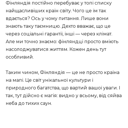
Фінляндія постійно перебуває у топі списку
найщасливіших країн світу. Чого це їм так
вдається? Ось у чому питання. Лише вони
знають таку таємницю. Дехто вважає, що це
через соціальні гарантії, інші — через клімат.
Але ми точно знаємо: фінляндці просто вміють
насолоджуватися життям. Кожен день тут
особливий.
Таким чином, Фінляндія — це не просто країна
на мапі. Це світ унікальної культури і
природного багатства, що вартий вашої уваги. І
так, тут дійсно є магія: видно у всьому, від сяйва
неба до тихих саун.