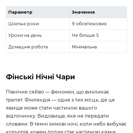
Параметр
Значення
Шкільні роки
9 обов’язкових
Уроки на день
Не більше 5
Домашня робота
Мінімальна
Фінські Нічні Чари
Північне сяйво — феномен, що викликає
трепет. Фінляндія — одне з тих місць, де це
явище може стати частиною вашого
відпочинку. Видовище, яке не передати
словами. В темні зимові ночі, коли небо вибухає
кольорів, кожен подих стає частиною казки.