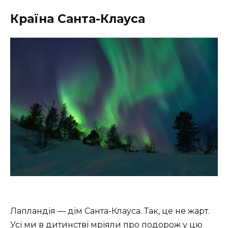
Країна Санта-Клауса
Лапландія — дім Санта-Клауса. Так, це не жарт.
Усі ми в дитинстві мріяли про подорож у цю