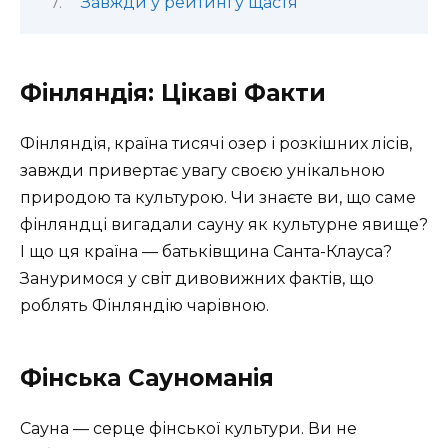
Завжди у рейтингу щастя
Фінляндія: Цікаві Факти
Фінляндія, країна тисячі озер і розкішних лісів,
завжди привертає увагу своєю унікальною
природою та культурою. Чи знаєте ви, що саме
фінляндці вигадали сауну як культурне явище?
І що ця країна — батьківщина Санта-Клауса?
Зануримося у світ дивовижних фактів, що
роблять Фінляндію чарівною.
Фінська Сауноманія
Сауна — серце фінської культури. Ви не