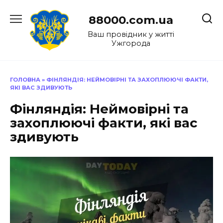
Перейти
до
88000.com.ua
вмісту
Ваш провідник у житті
Ужгорода
ГОЛОВНА
»
ФІНЛЯНДІЯ: НЕЙМОВІРНІ ТА ЗАХОПЛЮЮЧІ ФАКТИ,
ЯКІ ВАС ЗДИВУЮТЬ
Фінляндія: Неймовірні та
захоплюючі факти, які вас
здивують