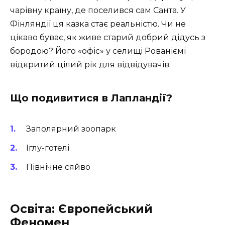
чарівну країну, де поселився сам Санта. У
Фінляндії ця казка стає реальністю. Чи не
цікаво буває, як живе старий добрий дідусь з
бородою? Його «офіс» у селищі Рованіємі
відкритий цілий рік для відвідувачів.
Що подивитися в Лапландії?
Заполярний зоопарк
Іглу-готелі
Північне сяйво
Освіта: Європейський
Феномен