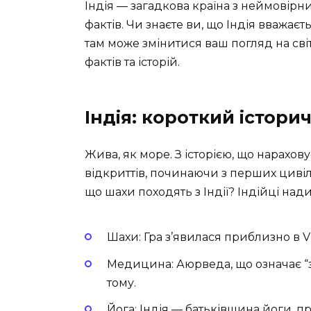
Індія — загадкова країна з неймовірн
фактів. Чи знаєте ви, що Індія вважаєт
там може змінитися ваш погляд на сві
фактів та історій.
Індія: короткий істори
Жива, як море. З історією, що нараховує
відкриттів, починаючи з перших цивіліз
що шахи походять з Індії? Індійці нади
Шахи: Гра з’явилася приблизно в VI 
Медицина: Аюрведа, що означає “з
тому.
Йога: Індія — батьківщина йоги, п