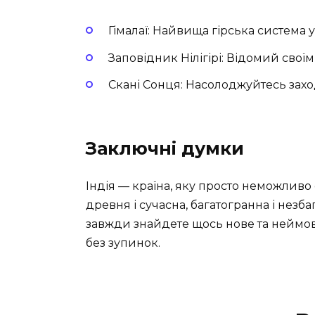
Гімалаї: Найвища гірська система у 
Заповідник Нілігірі: Відомий сво
Скані Сонця: Насолоджуйтесь захо
Заключні думки
Індія — країна, яку просто неможлив
древня і сучасна, багатогранна і незба
завжди знайдете щось нове та неймові
без зупинок.