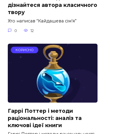
дізнайтеся автора класичного
твору
Хто написав “Кайдашева сім’я”
0
12
КОРИСНО
Гаррі Поттер і методи
раціональності: аналіз та
ключові ідеї книги
Гаррі Поттер і методи раціональності: