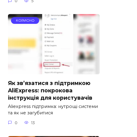
0
5
КОРИСНО
Як зв’язатися з підтримкою
AliExpress: покрокова
інструкція для користувачів
Aliexpress підтримка: нутрощі системи
та як не загубитися
0
13