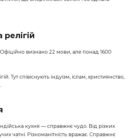
 релігій
Офіційно визнано 22 мови, але понад 1600
гій. Тут співіснують індуїзм, іслам, християнство,
.
я
Індійська кухня — справжнє чудо. Від різких
кучих чатні. Різноманітність вражає. Справжнє