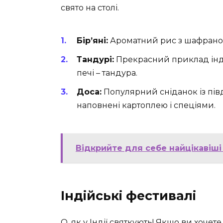
свято на столі.
Бір’яні:
Ароматний рис з шафраном
Тандурі:
Прекрасний приклад інді
печі – тандура.
Доса:
Популярний сніданок із півде
наповнені картоплею і спеціями.
Відкрийте для себе найцікавіші 
Індійські фестивалі
О, як у Індії святкують! Якщо ви хочет