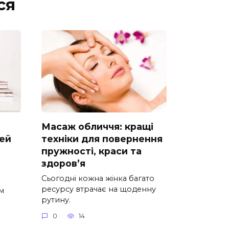
ся
Масаж обличчя: кращі
дей
техніки для повернення
пружності, краси та
здоров’я
Сьогодні кожна жінка багато
ресурсу втрачає на щоденну
м
рутину.
0
14