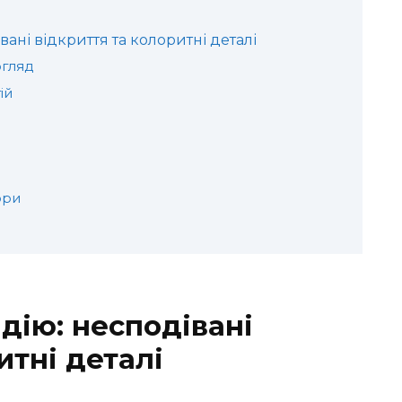
вані відкриття та колоритні деталі
огляд
ій
ори
ндію: несподівані
итні деталі