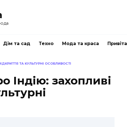
a
рода
Дім та сад
Техно
Мода та краса
Привіт
ВІДКРИТТЯ ТА КУЛЬТУРНІ ОСОБЛИВОСТІ
ро Індію: захопливі
ультурні