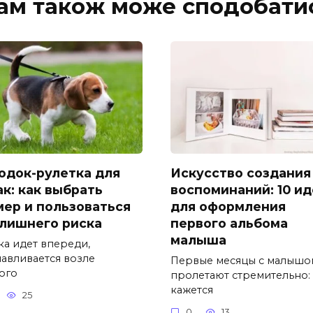
ам також може сподобати
одок-рулетка для
Искусство создания
ак: как выбрать
воспоминаний: 10 и
мер и пользоваться
для оформления
 лишнего риска
первого альбома
малыша
ка идет впереди,
навливается возле
Первые месяцы с малышо
ого
пролетают стремительно:
кажется
25
0
13