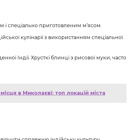
 і спеціально приготовленим м’ясом.
йської кулінарії з використанням спеціальної
нної Індії. Хрусткі блинці з рисової муки, часто
місця в Миколаєві: топ локацій міста
е відчути справжню індійську культуру,