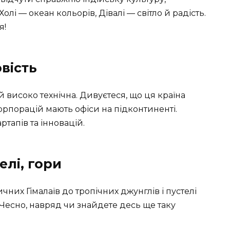
олі — океан кольорів, Дівалі — світло й радість.
я!
вість
 й високо технічна. Дивуєтеся, що ця країна
 корпорацій мають офіси на підконтиненті.
артапів та інновацій.
елі, гори
ичних Гімалаїв до тропічних джунглів і пустелі
Чесно, навряд чи знайдете десь ще таку