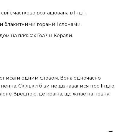
світі, частково розташована в Індії.
їми блакитними горами і слонами.
дом на пляжах Гоа чи Керали.
о описати одним словом. Вона одночасно
гненна. Скільки б ви не дізнавалися про Індію,
рне. Зрештою, це країна, що живе на повну,