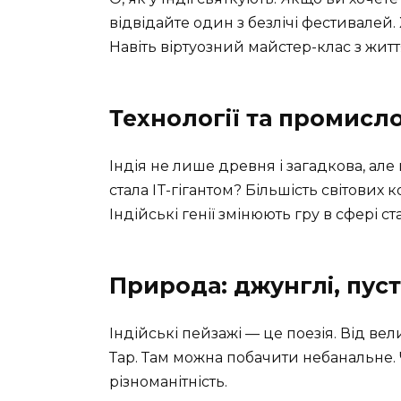
відвідайте один з безлічі фестивалей. Х
Навіть віртуозний майстер-клас з житт
Технології та промисло
Індія не лише древня і загадкова, але
стала IT-гігантом? Більшість світових
Індійські генії змінюють гру в сфері ст
Природа: джунглі, пуст
Індійські пейзажі — це поезія. Від вел
Тар. Там можна побачити небанальне. 
різноманітність.