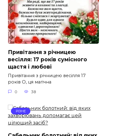
Привітання з річницею
весілля: 17 років сумісного
щастя і любові
Привітання з річницею весілля 17
років О, ця магічна
0
38
РІЗНЕ
Сабельник болотний: від яких