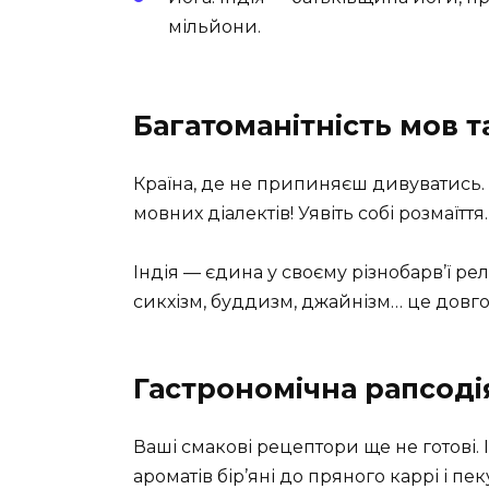
мільйони.
Багатоманітність мов та
Країна, де не припиняєш дивуватись. 
мовних діалектів! Уявіть собі розмаїття.
Індія — єдина у своєму різнобарв’ї релі
сикхізм, буддизм, джайнізм… це довго
Гастрономічна рапсоді
Ваші смакові рецептори ще не готові. 
ароматів бір’яні до пряного каррі і пе