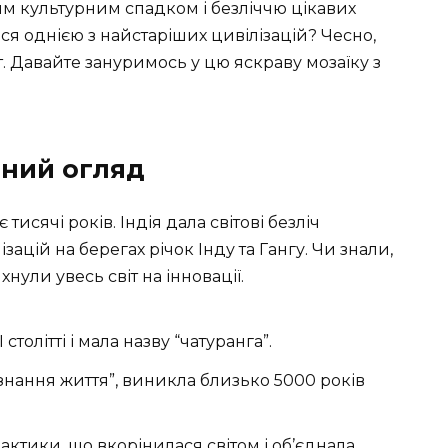
им культурним спадком і безліччю цікавих
ься однією з найстаріших цивілізацій? Чесно,
т. Давайте зануримось у цю яскраву мозаїку з
чний огляд
 тисячі років. Індія дала світові безліч
ацій на берегах річок Інду та Гангу. Чи знали,
хнули увесь світ на інновації.
столітті і мала назву “чатуранга”.
нання життя”, виникла близько 5000 років
рактики, що вкорінилася світом і об’єднала