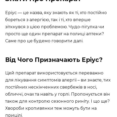
Еріус — це назва, яку знають як ті, хто постійно
бореться з алергією, так і ті, хто вперше
зіткнувся з цією проблемою. Чудо-пігулка чи
просто ще один препарат на полиці аптеки?
Саме про це будемо говорити далі.
Від Чого Призначають Еріус?
Цей препарат використовується переважно
для лікування симптомів алергії – ви знаєте, тих
постійних нескінченних свербежів в носі,
обличчі, очах та навіть у горлі. Пропонується він
також для контролю сезонного риніту. І що ще?
Хвороби кропивянки теж можуть бути на
прицілі.