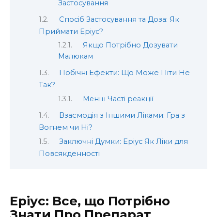
Застосування
Спосіб Застосування та Доза: Як
Приймати Еріус?
Якщо Потрібно Дозувати
Малюкам
Побічні Ефекти: Що Може Піти Не
Так?
Менш Часті реакції
Взаємодія з Іншими Ліками: Гра з
Вогнем чи Ні?
Заключні Думки: Еріус Як Ліки для
Повсякденності
Еріус: Все, що Потрібно
Знати Про Препарат