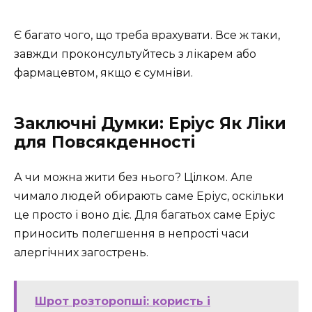
Є багато чого, що треба врахувати. Все ж таки,
завжди проконсультуйтесь з лікарем або
фармацевтом, якщо є сумніви.
Заключні Думки: Еріус Як Ліки
для Повсякденності
А чи можна жити без нього? Цілком. Але
чимало людей обирають саме Еріус, оскільки
це просто і воно діє. Для багатьох саме Еріус
приносить полегшення в непрості часи
алергічних загострень.
Шрот розторопші: користь і