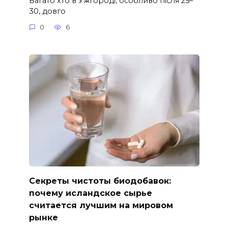
Багато хто в Ужгороді, особливо після 25–
30, довго
0
6
Секреты чистоты биодобавок:
почему исландское сырье
считается лучшим на мировом
рынке