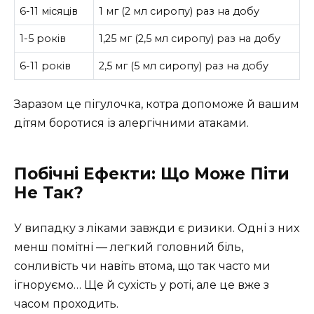
6-11 місяців
1 мг (2 мл сиропу) раз на добу
1-5 років
1,25 мг (2,5 мл сиропу) раз на добу
6-11 років
2,5 мг (5 мл сиропу) раз на добу
Заразом це пігулочка, котра допоможе й вашим
дітям боротися із алергічними атаками.
Побічні Ефекти: Що Може Піти
Не Так?
У випадку з ліками завжди є ризики. Одні з них
менш помітні — легкий головний біль,
сонливість чи навіть втома, що так часто ми
ігноруємо… Ще й сухість у роті, але це вже з
часом проходить.