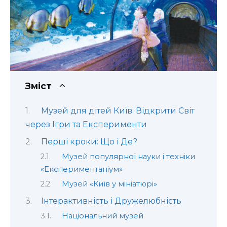
Зміст
Музей для дітей Київ: Відкрити Світ
через Ігри та Експерименти
Перші кроки: Що і Де?
Музей популярної науки і техніки
«Експериментаніум»
Музей «Київ у мініатюрі»
Інтерактивність і Дружелюбність
Національний музей