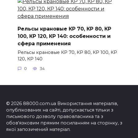
Рельсы крановые КР 70, КР 80, КР
100, КР 120, КР 140: особенности и
сфера применения
Рельсы крановые КР 70, КР 80, КР 100, КР
120, КР 140
0
34
© 2026 88000.com.ua Використання матеріалів,
опублікованих на сайті, допускається тільки з
письмового дозволу правовласника та з
обов'язковим прямим посиланням на сторінку, з
якої запозичений матеріал.