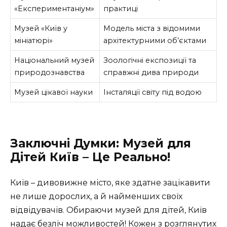
«Експериментаніум»
практиці
Музей «Київ у
Модель міста з відомими
мініатюрі»
архітектурними об’єктами
Національний музей
Зоологічні експозиції та
природознавства
справжні дива природи
Музей цікавої науки
Інсталяції світу під водою
Заключні Думки: Музей для
Дітей Київ – Це Реально!
Київ – дивовижне місто, яке здатне зацікавити
не лише дорослих, а й найменших своїх
відвідувачів. Обираючи музей для дітей, Київ
надає безліч можливостей! Кожен з розглянутих