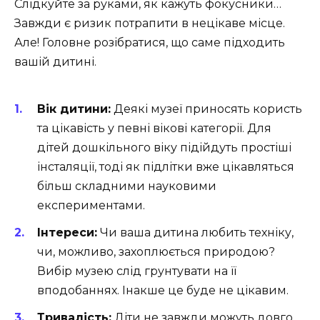
Слідкуйте за руками, як кажуть фокусники…
Завжди є ризик потрапити в нецікаве місце.
Але! Головне розібратися, що саме підходить
вашій дитині.
Вік дитини:
Деякі музеї приносять користь
та цікавість у певні вікові категорії. Для
дітей дошкільного віку підійдуть простіші
інсталяції, тоді як підлітки вже цікавляться
більш складними науковими
експериментами.
Інтереси:
Чи ваша дитина любить техніку,
чи, можливо, захоплюється природою?
Вибір музею слід грунтувати на її
вподобаннях. Інакше це буде не цікавим.
Тривалість:
Діти не завжди можуть довго