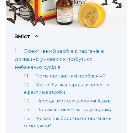
Зміст
Ефективний засіб від тарганів в
домашніх умовах: як позбутися
небажаних сусідів
Чому таргани такі проблемні?
Як позбутися тарганів: прості та
ефективні засоби
Народні методи: доступні й дієві
Профілактика — запорука успіху
Чи можна боротися з тарганами
самотужки?