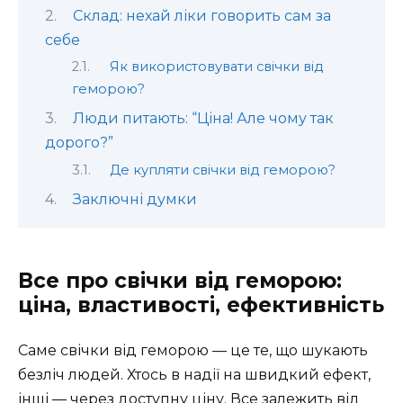
Склад: нехай ліки говорить сам за
себе
Як використовувати свічки від
геморою?
Люди питають: “Ціна! Але чому так
дорого?”
Де купляти свічки від геморою?
Заключні думки
Все про свічки від геморою:
ціна, властивості, ефективність
Саме свічки від геморою — це те, що шукають
безліч людей. Хтось в надії на швидкий ефект,
інші — через доступну ціну. Все залежить від