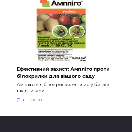
Ефективний захист: Ампліго проти
білокрилки для вашого саду
Ампліго від білокрилки: еліксир у битві з
шкідниками
0
10