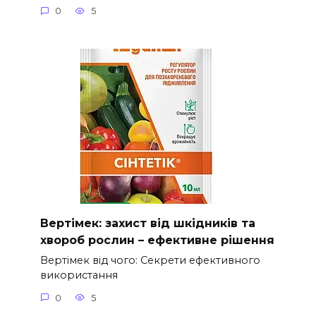
0
5
Вертімек: захист від шкідників та
хвороб рослин – ефективне рішення
Вертімек від чого: Секрети ефективного
використання
0
5