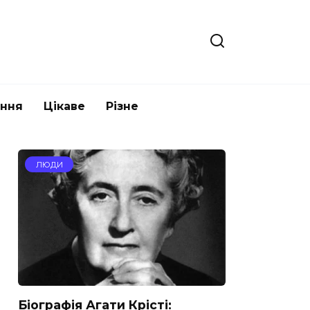
ання
Цікаве
Різне
ЛЮДИ
Біографія Агати Крісті: