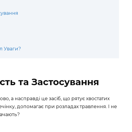
сування
л Уваги?
сть та Застосування
во, а насправді це засіб, що рятує хвостатих
печінку, допомагає при розладах травлення. І не
начають?