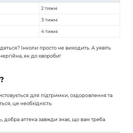
2 тижні
3 тижні
4 тижні
одяться? Інколи просто не виходить. А уявіть
нергійна, як до хвороби!
?
стовується для підтримки, оздоровлення та
ься, це необхідність.
ь, добра аптека завжди знає, що вам треба.