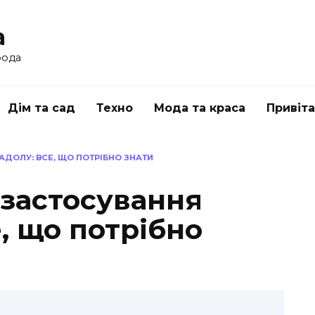
a
рода
Дім та сад
Техно
Мода та краса
Привіт
АДОЛУ: ВСЕ, ЩО ПОТРІБНО ЗНАТИ
 застосування
, що потрібно