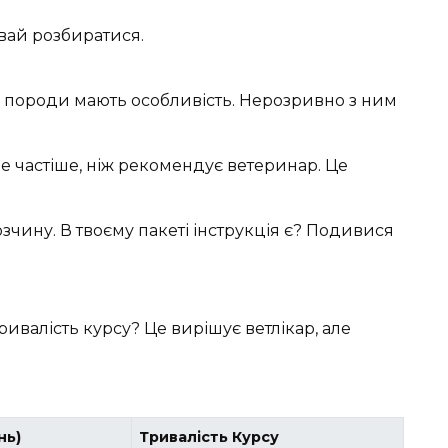
вай розбиратися.
ні породи мають особливість. Нерозривно з ним
 частіше, ніж рекомендує ветеринар. Це
озчину. В твоєму пакеті інструкція є? Подивися
ивалість курсу? Це вирішує ветлікар, але
нь)
Тривалість Курсу