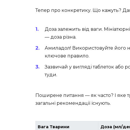
Тепер про конкретику. Що кажуть? Да
Доза залежить від ваги. Мініатюр
— доза різна.
Амиладол! Використовуйте його не
ключове правило.
Зазвичай у вигляді таблеток або р
туди.
Поширене питання — як часто? І яке тр
загальні рекомендації існують.
Вага Тварини
Доза (мл/де