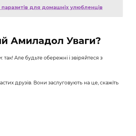
д паразитів для домашніх улюбленців
ий Амиладол Уваги?
 так! Але будьте обережні і звіряйтеся з
настих друзів. Вони заслуговують на це, скажіть