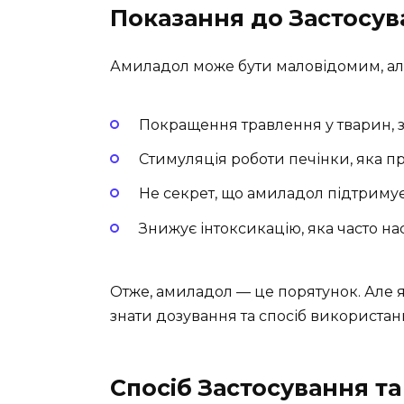
Показання до Застосув
Амиладол може бути маловідомим, ал
Покращення травлення у тварин, з
Стимуляція роботи печінки, яка п
Не секрет, що амиладол підтримує
Знижує інтоксикацію, яка часто нас
Отже, амиладол — це порятунок. Але 
знати дозування та спосіб використан
Спосіб Застосування т