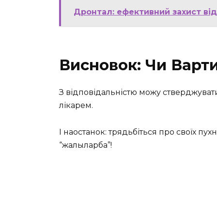
Дронтал: ефективний захист ві
Висновок: Чи Варт
З відповідальністю можу стверджувати:
лікарем.
І наостанок: трядьбіться про своїх пух
“жалыларба”!