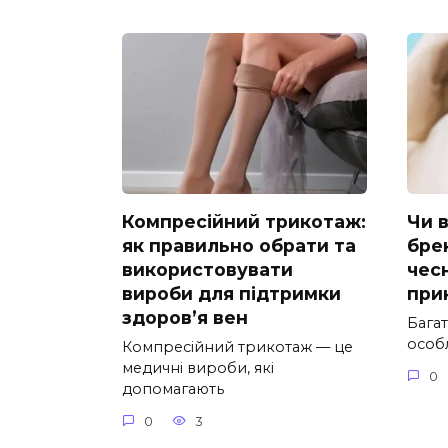
Компресійний трикотаж:
Чи 
як правильно обрати та
бре
використовувати
чес
вироби для підтримки
при
здоров’я вен
Багат
особл
Компресійний трикотаж — це
медичні вироби, які
0
допомагають
0
3