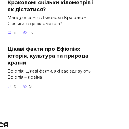
Краковом: скільки кілометрів і
як дістатися?
Мандрівка між Львовом і Краковом:
Скільки ж це кілометрів?
0
13
Цікаві факти про Ефіопію:
історія, культура та природа
країни
Ефіопія: Цікаві факти, які вас здивують
Ефіопія – країна
0
9
ся