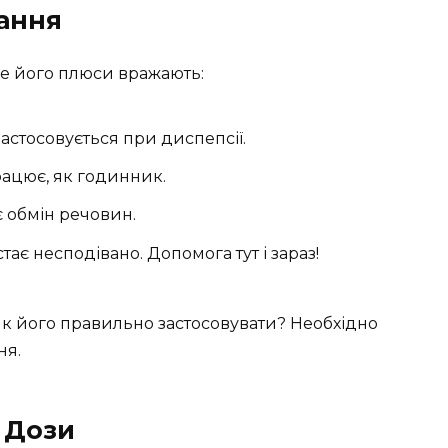
ання
е його плюси вражають:
астосовується при диспепсії.
рацює, як годинник.
 обмін речовин.
тає несподівано. Допомога тут і зараз!
як його правильно застосовувати? Необхідно
ня.
а Дози