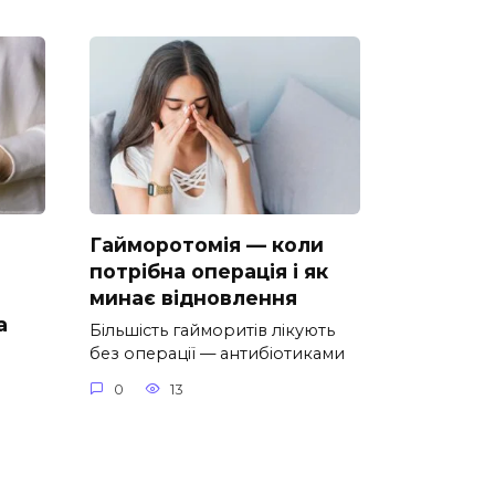
Гайморотомія — коли
потрібна операція і як
минає відновлення
а
Більшість гайморитів лікують
без операції — антибіотиками
0
13