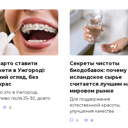
варто ставити
Секреты чистоты
кети в Ужгороді:
биодобавок: почему
ний огляд, без
исландское сырье
крас
считается лучшим н
мировом рынке
о хто в Ужгороді,
иво після 25–30, довго
Для поддержания
естественной красоты,
6
улучшения качества
0
8