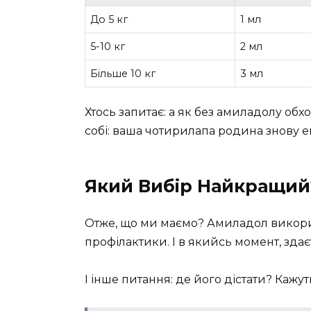
До 5 кг
1 мл
5-10 кг
2 мл
Більше 10 кг
3 мл
Хтось запитає: а як без амиладолу обх
собі: ваша чотирилапа родина знову е
Який Вибір Найкращий
Отже, що ми маємо? Амиладол викори
профілактики. І в якийсь момент, здаєт
І інше питання: де його дістати? Кажут