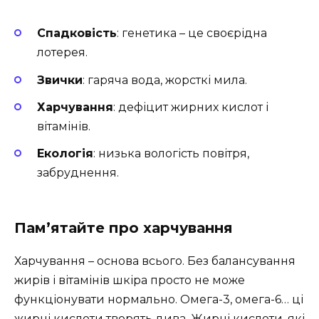
Спадковість
: генетика – це своєрідна
лотерея.
Звички
: гаряча вода, жорсткі мила.
Харчування
: дефіцит жирних кислот і
вітамінів.
Екологія
: низька вологість повітря,
забруднення.
Пам’ятайте про харчування
Харчування – основа всього. Без балансування
жирів і вітамінів шкіра просто не може
функціонувати нормально. Омега-3, омега-6… ці
жирні кислоти творять дива. Жирні кислоти, які