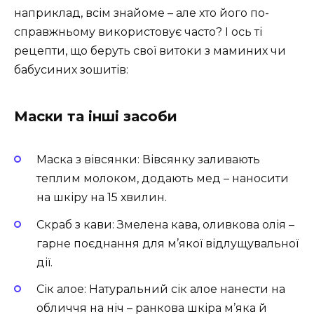
наприклад, всім знайоме – але хто його по-
справжньому використовує часто? І ось ті
рецепти, що беруть свої витоки з маминих чи
бабусиних зошитів:
Маски та інші засоби
Маска з вівсянки: Вівсянку заливають
теплим молоком, додають мед – наносити
на шкіру на 15 хвилин.
Скраб з кави: Змелена кава, оливкова олія –
гарне поєднання для м’якої відлущувальної
дії.
Сік алое: Натуральний сік алое нанести на
обличчя на ніч – ранкова шкіра м’яка й