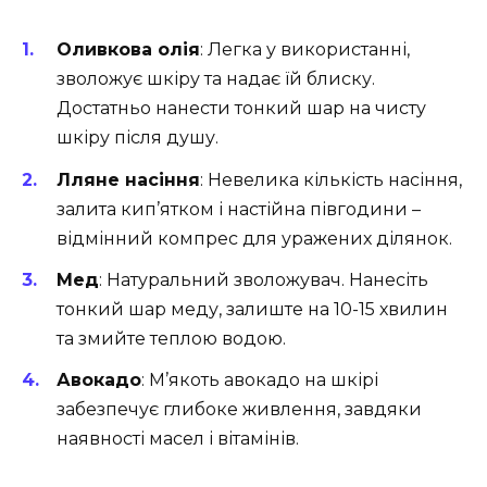
Оливкова олія
: Легка у використанні,
зволожує шкіру та надає їй блиску.
Достатньо нанести тонкий шар на чисту
шкіру після душу.
Лляне насіння
: Невелика кількість насіння,
залита кип’ятком і настійна півгодини –
відмінний компрес для уражених ділянок.
Мед
: Натуральний зволожувач. Нанесіть
тонкий шар меду, залиште на 10-15 хвилин
та змийте теплою водою.
Авокадо
: М’якоть авокадо на шкірі
забезпечує глибоке живлення, завдяки
наявності масел і вітамінів.