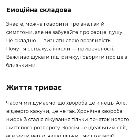
Емоційна складова
Знаєте, можна говорити про аналізи й
симптоми, але не забувайте про серце, душу.
Це складно — визнати свою вразливість.
Почуття остраху, а інколи — приреченості.
Важливо шукати підтримку, говорити про це з
близькими.
Життя триває
Часом ми думаємо, що хвороба це кінець. Але,
відверто кажучи, це не так. Хронічна хвороба
нирок 3 стадія лікування тільки початок нового
життєвого розвороту. Зовсім не ідеальний світ,
але жити варто, якщо тільки… якщо є мрії?