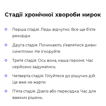
Стадії хронічної хвороби нирок
Перша стадія: Ледь відчутно. Все ще б’єте
рекорди.
Друга стадія: Починають з’являтися дивні
симптоми. Не ігноруйте.
Третя стадія: Ось вона, наша героїня. Час
серйозно задуматись.
Четверта стадія: Готуйтеся до рішучих дій.
Це вже не жарти.
П’ята стадія: Діаліз або пересадка. Час для
важких рішень.