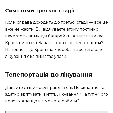
Симптоми третьої стадії
Коли справа доходить до третьої стадії — все це
вже не жарти. Ви відчуваєте втому постійно,
наче хтось вимкнув батарейки. Апетит зникає.
Кров’янисті очі. Запах з рота став нестерпним?
Напевно… Це Хронічна хвороба нирок 3 стадія
лікування яка вимагає уваги.
Телепортація до лікування
Давайте дивимось правді в очі. Це складно, та
здатно врятувати життя. Лікування? Та тут нічого
нового. Але що ви можете робити?