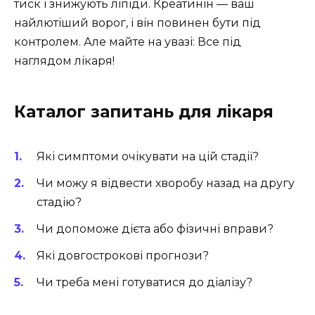
тиск і знижують ліпіди. Креатинін — ваш
найлютіший ворог, і він повинен бути під
контролем. Але майте на увазі: Все під
наглядом лікаря!
Каталог запитань для лікаря
Які симптоми очікувати на цій стадії?
Чи можу я відвести хворобу назад на другу
стадію?
Чи допоможе дієта або фізичні вправи?
Які довгострокові прогнози?
Чи треба мені готуватися до діалізу?