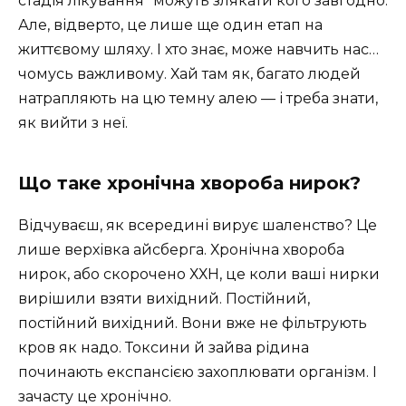
стадія лікування” можуть злякати кого завгодно.
Але, відверто, це лише ще один етап на
життєвому шляху. І хто знає, може навчить нас…
чомусь важливому. Хай там як, багато людей
натрапляють на цю темну алею — і треба знати,
як вийти з неї.
Що таке хронічна хвороба нирок?
Відчуваєш, як всередині вирує шаленство? Це
лише верхівка айсберга. Хронічна хвороба
нирок, або скорочено ХХН, це коли ваші нирки
вирішили взяти вихідний. Постійний,
постійний вихідний. Вони вже не фільтрують
кров як надо. Токсини й зайва рідина
починають експансією захоплювати організм. І
зачасту це хронічно.