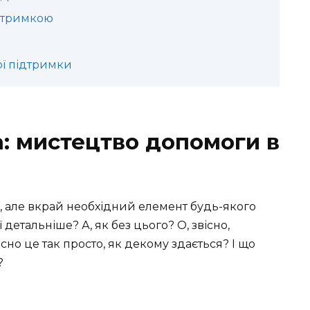
ідтримкою
ої підтримки
а: мистецтво допомоги в
, але вкрай необхідний елемент будь-якого
детальніше? А, як без цього? О, звісно,
но це так просто, як декому здається? І що
?