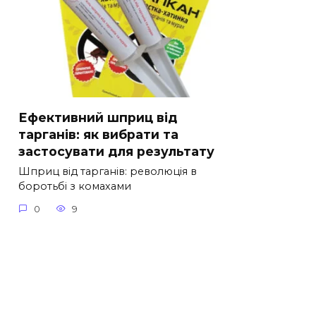
Ефективний шприц від
тарганів: як вибрати та
застосувати для результату
Шприц від тарганів: революція в
боротьбі з комахами
0
9