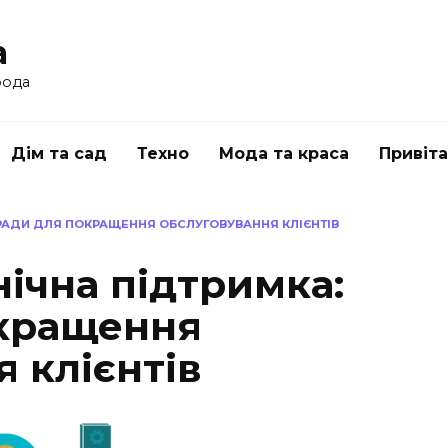
a
рода
Дім та сад
Техно
Мода та краса
Привіт
РАДИ ДЛЯ ПОКРАЩЕННЯ ОБСЛУГОВУВАННЯ КЛІЄНТІВ
ічна підтримка:
окращення
 клієнтів