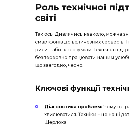
Роль технічної під
світі
Так ось. Дивлячись навколо, можна зн
смартфонів до величезних серверів. І 
риси – аби їх зрозуміли. Технічна пі
безперервно працювати нашим улюблен
що завгодно, чесно.
Ключові функції техніч
Діагностика проблем:
Чому це ра
хвилюватися. Техніки – це наші дет
Шерлока.