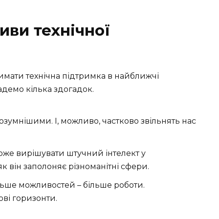
иви технічної
мати технічна підтримка в найближчі
ладемо кілька здогадок.
умнішими. І, можливо, частково звільнять нас
може вирішувати штучний інтелект у
к він заполоняє різноманітні сфери.
ьше можливостей – більше роботи.
ві горизонти.