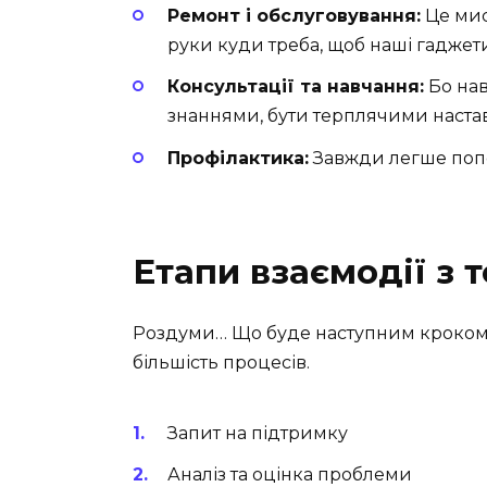
Ремонт і обслуговування:
Це мис
руки куди треба, щоб наші гаджети
Консультації та навчання:
Бо нав
знаннями, бути терплячими наста
Профілактика:
Завжди легше попер
Етапи взаємодії з
Роздуми… Що буде наступним кроком?
більшість процесів.
Запит на підтримку
Аналіз та оцінка проблеми