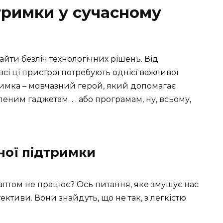
тримки у сучасному
айти безліч технологічних рішень. Від
всі ці пристрої потребують однієї важливої
дтримка – мовчазний герой, який допомагає
им гаджетам. . . або програмам, ну, всьому,
ної підтримки
птом не працює? Ось питання, яке змушує нас
ективи. Вони знайдуть, що не так, з легкістю