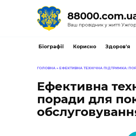
Перейти
до
88000.com.u
вмісту
Ваш провідник у житті Ужго
Біографії
Корисно
Здоров’я
ГОЛОВНА
»
ЕФЕКТИВНА ТЕХНІЧНА ПІДТРИМКА: ПО
Ефективна техн
поради для п
обслуговування