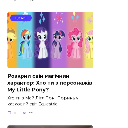
ЦІКАВЕ
Розкрий свій магічний
характер: Хто ти з персонажів
My Little Pony?
Хто ти з Май Літл Поні: Поринь у
казковий світ Equestria
0
55