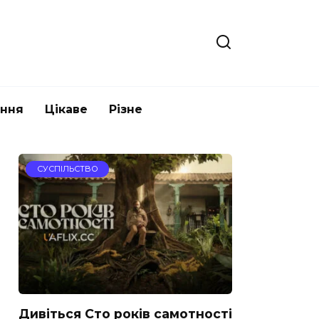
ання
Цікаве
Різне
СУСПІЛЬСТВО
Дивіться Сто років самотності