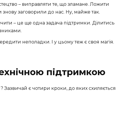
тецтво – виправляти те, що зламане. Ложити
 знову заговорили до нас. Ну, майже так.
чити – це ще одна задача підтримки. Ділитись
вниками.
едити неполадки. І у цьому теж є своя магія.
 технічною підтримкою
 Зазвичай є чотири кроки, до яких схиляється