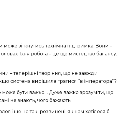
у
 може зіткнутись технічна підтримка. Вони –
оловах. Їхня робота – це ще мистецтво балансу.
и – теперішні творіння, що не завжди
кщо система вирішила гратися “в імператора”?
 може бути важко… Дуже важко зрозуміти, що
самі не знають, чого бажають.
логії ще не такі розвинені, як нам хотілося б.