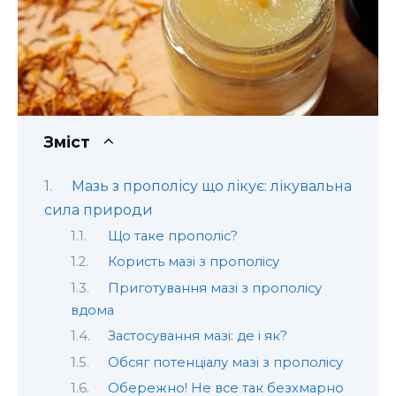
Зміст
Мазь з прополісу що лікує: лікувальна
сила природи
Що таке прополіс?
Користь мазі з прополісу
Приготування мазі з прополісу
вдома
Застосування мазі: де і як?
Обсяг потенціалу мазі з прополісу
Обережно! Не все так безхмарно