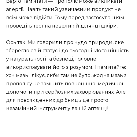
Варто пам’ятати — прополіс може викликати
алергії. Навіть такий узвичаєний продукт не
всім може підійти. Тому перед застосуванням
проведіть тест на невеликій ділянці шкіри.
Ось так. Ми говорили про чудо природи, яке
зберегло свій статус і до сьогодні. Його цінність
у натуральності та безпеці, головне
використовувати його з розумом. І пам’ятайте:
хоч мазь і лікує, якби там не було, жодна мазь з
прополісу не замінить повноцінної медичної
допомоги при серйозних захворюваннях. Але
для повсякденних дрібниць це просто
незамінний інструмент у вашій аптечці!