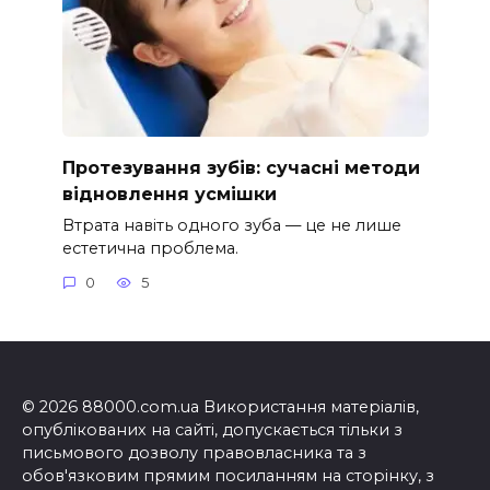
Протезування зубів: сучасні методи
відновлення усмішки
Втрата навіть одного зуба — це не лише
естетична проблема.
0
5
© 2026 88000.com.ua Використання матеріалів,
опублікованих на сайті, допускається тільки з
письмового дозволу правовласника та з
обов'язковим прямим посиланням на сторінку, з