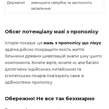
Дерматит
зменшити свербіж та заспокоїть
запалення.
Обсяг потенціалу мазі з прополісу
Історія показує: ця
мазь з прополісу що лікує
здатна дійсно покращити якість життя.
Зільники древніх цивілізацій знали ціну цього
компонента. Хочете вірте, хочете ні, але багато
досягнень індійських, китайських та
єгипетських лікарів пов’язують саме зі
здібностями прополісу.
Обережно! Не все так безхмарно