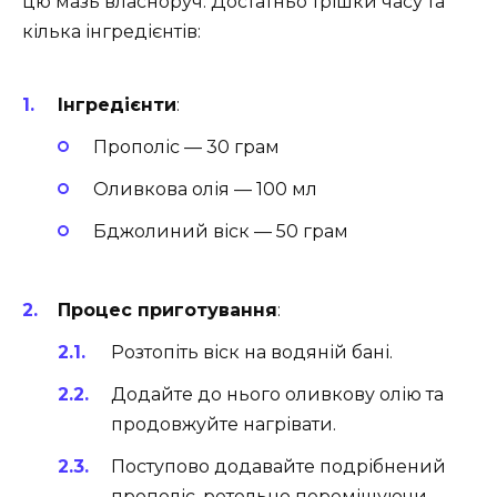
цю мазь власноруч. Достатньо трішки часу та
кілька інгредієнтів:
Інгредієнти
:
Прополіс — 30 грам
Оливкова олія — 100 мл
Бджолиний віск — 50 грам
Процес приготування
:
Розтопіть віск на водяній бані.
Додайте до нього оливкову олію та
продовжуйте нагрівати.
Поступово додавайте подрібнений
прополіс, ретельно перемішуючи.