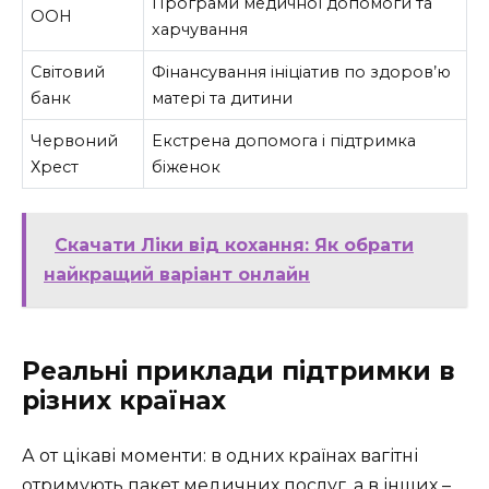
Програми медичної допомоги та
ООН
харчування
Світовий
Фінансування ініціатив по здоров’ю
банк
матері та дитини
Червоний
Екстрена допомога і підтримка
Хрест
біженок
Скачати Ліки від кохання: Як обрати
найкращий варіант онлайн
Реальні приклади підтримки в
різних країнах
А от цікаві моменти: в одних країнах вагітні
отримують пакет медичних послуг, а в інших –