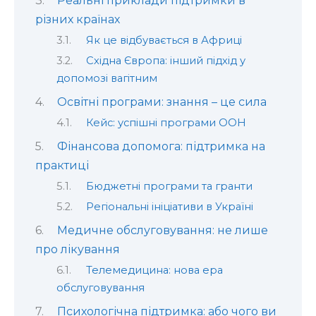
Реальні приклади підтримки в
різних країнах
Як це відбувається в Африці
Східна Європа: інший підхід у
допомозі вагітним
Освітні програми: знання – це сила
Кейс: успішні програми ООН
Фінансова допомога: підтримка на
практиці
Бюджетні програми та гранти
Регіональні ініціативи в Україні
Медичне обслуговування: не лише
про лікування
Телемедицина: нова ера
обслуговування
Психологічна підтримка: або чого ви