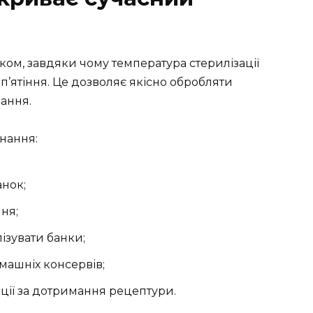
ом, завдяки чому температура стерилізації
п’ятіння. Це дозволяє якісно обробляти
ання.
нання:
анок;
ня;
ізувати банки;
машніх консервів;
кції за дотримання рецептури.