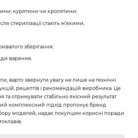
чини, курятини чи кролятини;
ісля стерилізації стають м’якими;
тривалого зберігання;
иди варення.
и, варто звернути увагу не лише на технічні
рукцій, рецептів і рекомендацій виробника. Це
та отримувати стабільно якісний результат
акий комплексний підхід пропонує бренд
ибору моделей, надає покупцям корисні поради
токлавів.