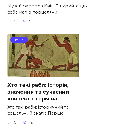
Музей фарфора Київ: Відкрийте для
себе магію порцеляни
0
9
ІНШЕ
Хто такі раби: історія,
значення та сучасний
контекст терміна
Хто такі раби: історичний та
соціальний аналіз Перше
0
12