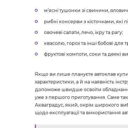
м’ясні тушонки зі свинини, ялови
рибні консерви з кісточками, які п
овочеві салати, лечо, ікру та рагу;
квасолю, горох та інші бобові для 
фруктові компоти, соки та деякі в
Якщо ви лише плануєте автоклав купит
характеристики, а й на наявність інст
допоможе швидше освоїти обладнання 
уже з першого приготування. Саме т
Акваградус, який, окрім широкого в
щодо експлуатації та використання ав