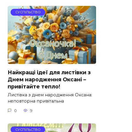
СУСПІЛЬСТВО
Найкращі ідеї для листівки з
Днем народження Оксані –
привітайте тепло!
Листівка з днем народження Оксана:
неповторна привітальна
0
9
СУСПІЛЬСТВО