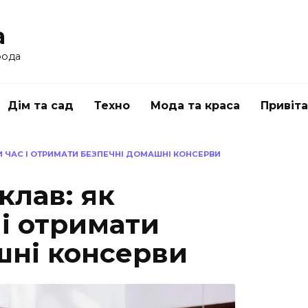
a
рода
Дім та сад
Техно
Мода та краса
Привіт
 ЧАС І ОТРИМАТИ БЕЗПЕЧНІ ДОМАШНІ КОНСЕРВИ
клав: як
і отримати
шні консерви