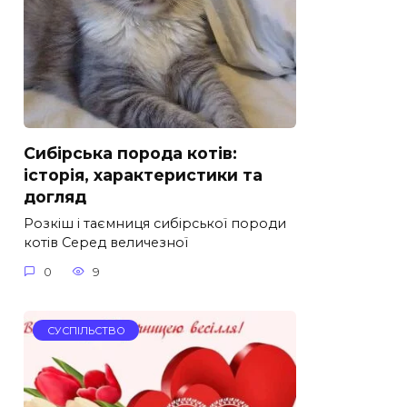
Сибірська порода котів:
історія, характеристики та
догляд
Розкіш і таємниця сибірської породи
котів Серед величезної
0
9
СУСПІЛЬСТВО