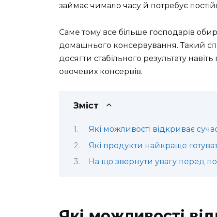
займає чимало часу й потребує постійн
Саме тому все більше господарів оби
домашнього консервування. Такий спо
досягти стабільного результату навіть
овочевих консервів.
Зміст
Які можливості відкриває суча
Які продукти найкраще готуват
На що звернути увагу перед п
Які можливості ві