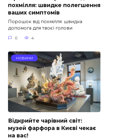
похмілля: швидке полегшення
ваших симптомів
Порошок від похмілля: швидка
допомога для твоєї голови
0
4
НОВИНИ
Відкрийте чарівний світ:
музей фарфора в Києві чекає
на вас!