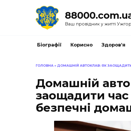
Перейти
до
88000.com.u
вмісту
Ваш провідник у житті Ужго
Біографії
Корисно
Здоров’я
ГОЛОВНА
»
ДОМАШНІЙ АВТОКЛАВ: ЯК ЗАОЩАДИТИ
Домашній авто
заощадити час 
безпечні дома