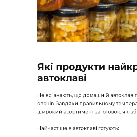
Які продукти найк
автоклаві
Не всі знають, що домашній автоклав 
овочів. Завдяки правильному темпер
широкий асортимент заготовок, які зб
Найчастіше в автоклаві готують: