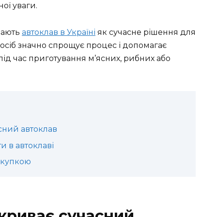
ої уваги.
рають
автоклав в Україні
як сучасне рішення для
сіб значно спрощує процес і допомагає
 під час приготування м’ясних, рибних або
сний автоклав
и в автоклаві
окупкою
дкриває сучасний