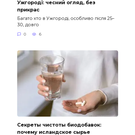
Ужгороді: чесний огляд, без
прикрас
Багато хто в Ужгороді, особливо після 25–
30, довго
0
6
Секреты чистоты биодобавок:
почему исландское сырье