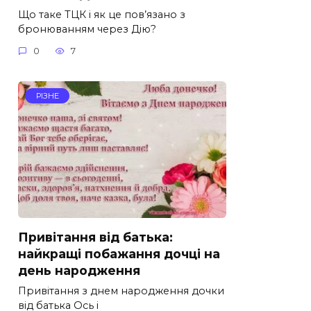
Що таке ТЦК і як це пов’язано з
бронюванням через Дію?
0
7
РІЗНЕ
Привітання від батька:
найкращі побажання дочці на
день народження
Привітання з днем народження дочки
від батька Ось і