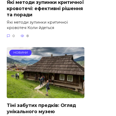
Які методи зупинки критичної
кровотечі: ефективні рішення
та поради
Які методи зупинки критичної
кровотечі Коли йдеться
0
8
НОВИНИ
Тіні забутих предків: Огляд
унікального музею