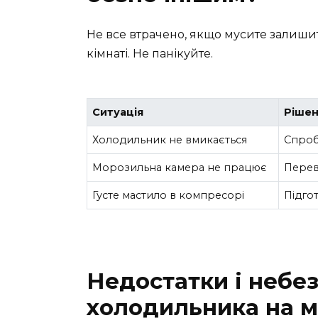
Не все втрачено, якщо мусите залиши
кімнаті. Не панікуйте.
Ситуація
Ріше
Холодильник не вмикається
Спроб
Морозильна камера не працює
Перев
Густе мастило в компресорі
Підго
Недостатки і небе
холодильника на м