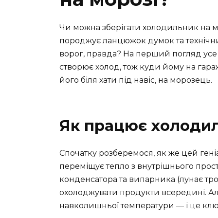
Чи можна зберігати холодильник на м
породжує ланцюжок думок та технічни
ворог, правда? На перший погляд усе
створює холод, тож куди йому на гара
його біля хати під навіс, на морозець.
Як працює холоди
Спочатку розберемося, як же цей гені
переміщує тепло з внутрішнього прос
конденсатора та випарника (лунає тро
охолоджувати продукти всередині. Але
навколишньої температури — і це клю