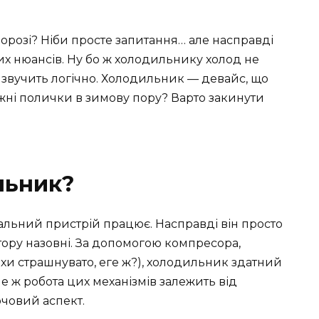
орозі? Ніби просте запитання… але насправді
х нюансів. Ну бо ж холодильнику холод не
 звучить логічно. Холодильник — девайс, що
жні полички в зимову пору? Варто закинути
льник?
альний пристрій працює. Насправді він просто
тору назовні. За допомогою компресора,
хи страшнувато, еге ж?), холодильник здатний
 ж робота цих механізмів залежить від
човий аспект.