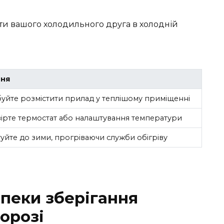
ти вашого холодильного друга в холодній
ння
уйте розмістити прилад у теплішому приміщенні
ірте термостат або налаштування температури
туйте до зими, прогріваючи служби обігріву
зпеки зберігання
орозі