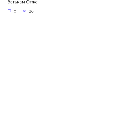
батькам Отже
0
26