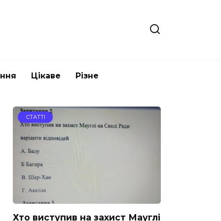
ання
Цікаве
Різне
СТАТТІ
Хто виступив на захист Мауглі