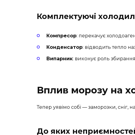
Комплектуючі холоди
Компресор
: перекачує холодоаген
Конденсатор
: відводить тепло н
Випарник
: виконує роль збирання
Вплив морозу на 
Тепер уявімо собі — заморозки, сніг, н
До яких неприємносте