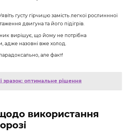
Уявіть густу гірчицю замість легкої рослиннної
аження двигуна та його підігрів.
ник вирішує, що йому не потрібна
, адже назовні вже холод.
парадоксально, але факт!
і зразок: оптимальне рішення
 щодо використання
орозі