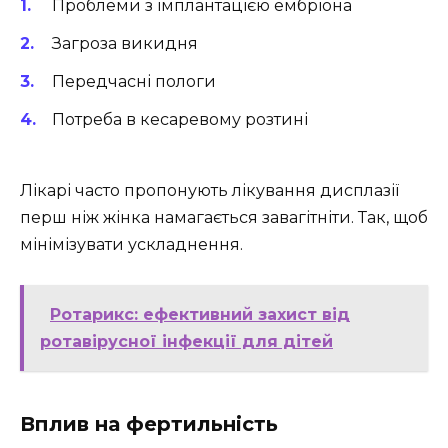
Проблеми з імплантацією ембріона
Загроза викидня
Передчасні пологи
Потреба в кесаревому розтині
Лікарі часто пропонують лікування дисплазії
перш ніж жінка намагається завагітніти. Так, щоб
мінімізувати ускладнення.
Ротарикс: ефективний захист від
ротавірусної інфекції для дітей
Вплив на фертильність