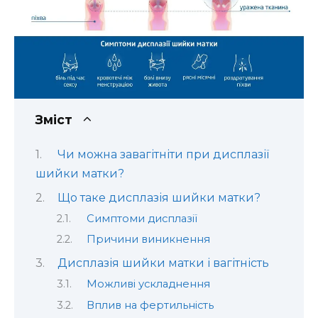
Зміст
Чи можна завагітніти при дисплазії
шийки матки?
Що таке дисплазія шийки матки?
Симптоми дисплазії
Причини виникнення
Дисплазія шийки матки і вагітність
Можливі ускладнення
Вплив на фертильність