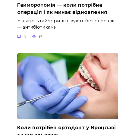
Гайморотомія — коли потрібна
операція і як минає відновлення
Більшість гайморитів лікують без операції
— антибіотиками
0
13
Коли потрібен ортодонт у Вроцлаві
та що він лікує