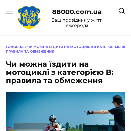
Перейти
до
88000.com.ua
вмісту
Ваш провідник у житті
Ужгорода
ГОЛОВНА
»
ЧИ МОЖНА ЇЗДИТИ НА МОТОЦИКЛІ З КАТЕГОРІЄЮ В:
ПРАВИЛА ТА ОБМЕЖЕННЯ
Чи можна їздити на
мотоциклі з категорією В:
правила та обмеження