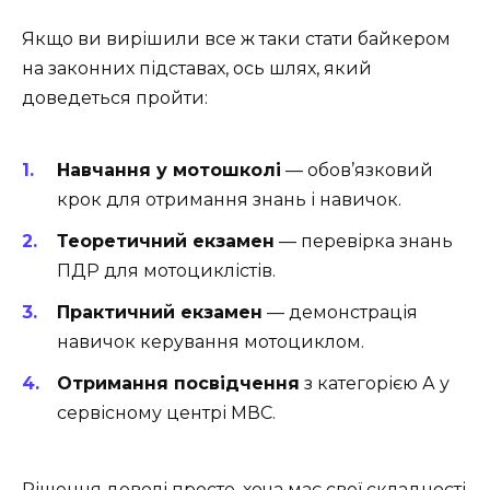
Якщо ви вирішили все ж таки стати байкером
на законних підставах, ось шлях, який
доведеться пройти:
Навчання у мотошколі
— обов’язковий
крок для отримання знань і навичок.
Теоретичний екзамен
— перевірка знань
ПДР для мотоциклістів.
Практичний екзамен
— демонстрація
навичок керування мотоциклом.
Отримання посвідчення
з категорією А у
сервісному центрі МВС.
Рішення доволі просте, хоча має свої складності