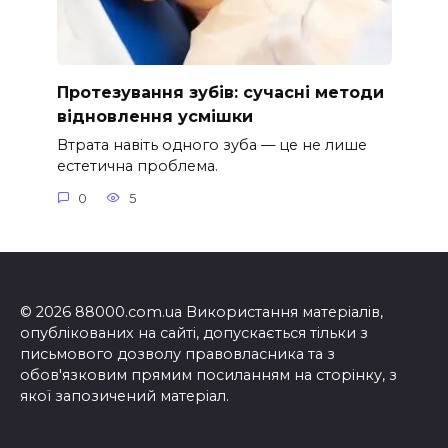
Протезування зубів: сучасні методи
відновлення усмішки
Втрата навіть одного зуба — це не лише
естетична проблема.
0
5
© 2026 88000.com.ua Використання матеріалів,
опублікованих на сайті, допускається тільки з
письмового дозволу правовласника та з
обов'язковим прямим посиланням на сторінку, з
якої запозичений матеріал.