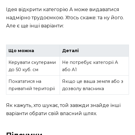
Ідея відкрити категорію А може видаватися
надмірно трудоємкою. Хтось скаже: та ну його.
Але є ще інші варіанти:
Що можна
Деталі
Керувати скутерами
Не потребує категорії А
до 50 куб. см
або А1
Покататися на
Якщо це ваша земля або з
приватній території
дозволу власника
Як кажуть, хто шукає, той завжди знайде інші
варіанти обрати свій власний шлях.