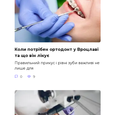
Коли потрібен ортодонт у Вроцлаві
та що він лікує
Правильний прикус і рівні зуби важливі не
лише для
0
9