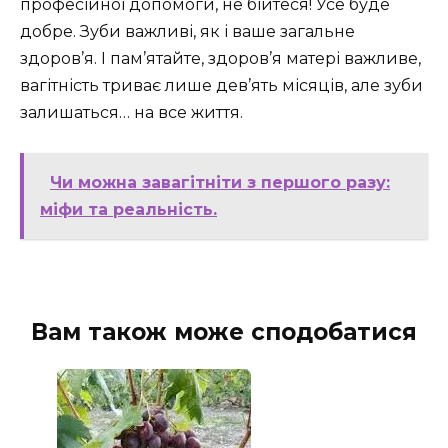
професійної допомоги, не бійтеся! Усе буде
добре. Зуби важливі, як і ваше загальне
здоров’я. І пам’ятайте, здоров’я матері важливе,
вагітність триває лише дев’ять місяців, але зуби
залишаться… на все життя.
Чи можна завагітніти з першого разу:
міфи та реальність.
Вам також може сподобатися