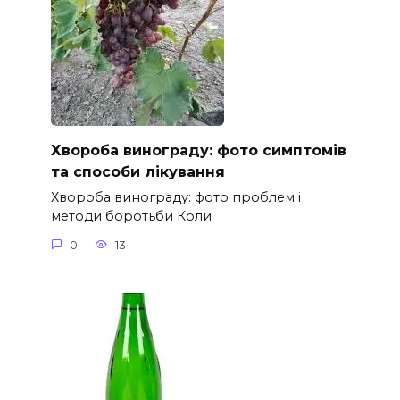
Хвороба винограду: фото симптомів
та способи лікування
Хвороба винограду: фото проблем і
методи боротьби Коли
0
13