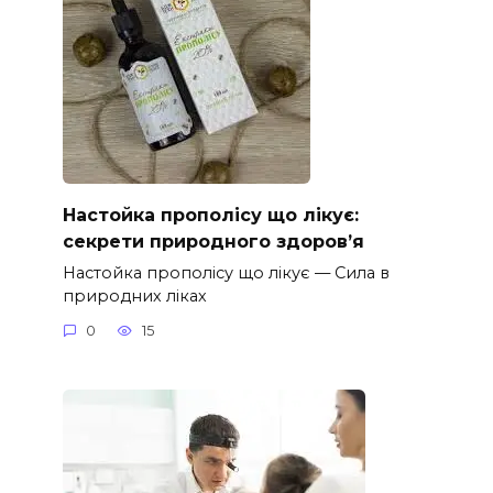
Настойка прополісу що лікує:
секрети природного здоров’я
Настойка прополісу що лікує — Сила в
природних ліках
0
15