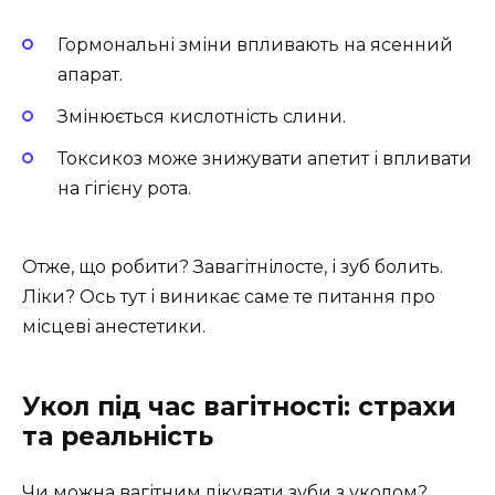
Гормональні зміни впливають на ясенний
апарат.
Змінюється кислотність слини.
Токсикоз може знижувати апетит і впливати
на гігієну рота.
Отже, що робити? Завагітнілосте, і зуб болить.
Ліки? Ось тут і виникає саме те питання про
місцеві анестетики.
Укол під час вагітності: страхи
та реальність
Чи можна вагітним лікувати зуби з уколом?