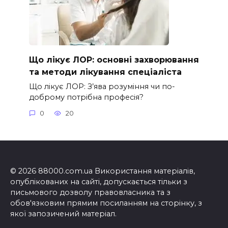
Що лікує ЛОР: основні захворювання
та методи лікування спеціаліста
Що лікує ЛОР: З’ява розуміння чи по-
доброму потрібна професія?
0
20
© 2026 88000.com.ua Використання матеріалів,
опублікованих на сайті, допускається тільки з
письмового дозволу правовласника та з
обов'язковим прямим посиланням на сторінку, з
якої запозичений матеріал.