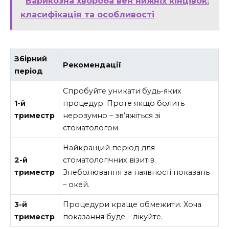
Варикозна хвороба вен нижніх кінцівок:
класифікація та особливості
Збірний
Рекомендації
період
Спробуйте уникати будь-яких
1-й
процедур. Проте якщо болить
триместр
нерозумно – зв’яжіться зі
стоматологом.
Найкращий період для
2-й
стоматологічних візитів.
триместр
Знеболювання за наявності показань
– окей.
3-й
Процедури краще обмежити. Хоча
триместр
показання буде – лікуйте.