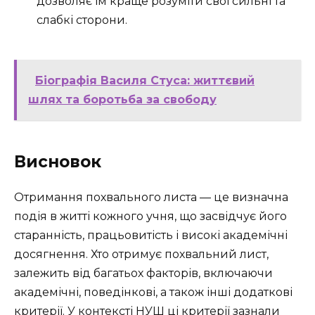
дозволяє їм краще розуміти свої сильні та
слабкі сторони.
Біографія Василя Стуса: життєвий
шлях та боротьба за свободу
Висновок
Отримання похвального листа — це визначна
подія в житті кожного учня, що засвідчує його
старанність, працьовитість і високі академічні
досягнення. Хто отримує похвальний лист,
залежить від багатьох факторів, включаючи
академічні, поведінкові, а також інші додаткові
критерії. У контексті НУШ ці критерії зазнали