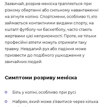
Зазвичай, розрив меніска трапляється при
різкому обертанні або сильному навантаженні
на зігнуте коліно. Спортсмени, особливо ті, хто
займається контактними видами спорту, на
кшталт футболу чи баскетболу, часто стають
жертвами цієї неприємності. Проте, не тільки
професійні атлети можуть отримати таку
травму. Невдалий рух або падіння може
призвести до подібного ушкодження у
звичайних людей.
Симптоми розриву меніска
Біль у коліні, особливо при русі.
Набряк, який може з’явитися через кілька