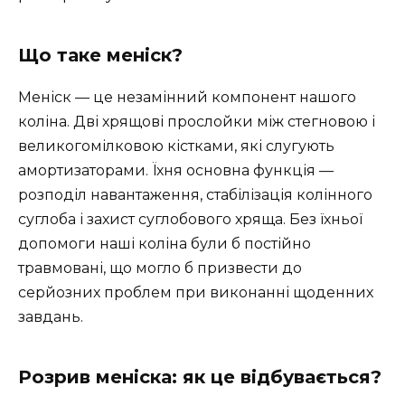
Що таке меніск?
Меніск — це незамінний компонент нашого
коліна. Дві хрящові прослойки між стегновою і
великогомілковою кістками, які слугують
амортизаторами. Їхня основна функція —
розподіл навантаження, стабілізація колінного
суглоба і захист суглобового хряща. Без їхньої
допомоги наші коліна були б постійно
травмовані, що могло б призвести до
серйозних проблем при виконанні щоденних
завдань.
Розрив меніска: як це відбувається?