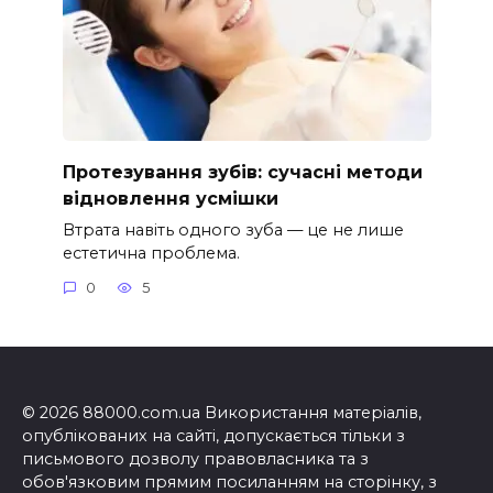
Протезування зубів: сучасні методи
відновлення усмішки
Втрата навіть одного зуба — це не лише
естетична проблема.
0
5
© 2026 88000.com.ua Використання матеріалів,
опублікованих на сайті, допускається тільки з
письмового дозволу правовласника та з
обов'язковим прямим посиланням на сторінку, з