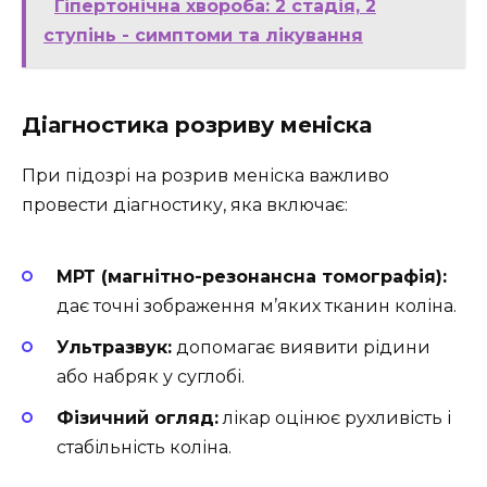
Гіпертонічна хвороба: 2 стадія, 2
ступінь - симптоми та лікування
Діагностика розриву меніска
При підозрі на розрив меніска важливо
провести діагностику, яка включає:
МРТ (магнітно-резонансна томографія):
дає точні зображення м’яких тканин коліна.
Ультразвук:
допомагає виявити рідини
або набряк у суглобі.
Фізичний огляд:
лікар оцінює рухливість і
стабільність коліна.