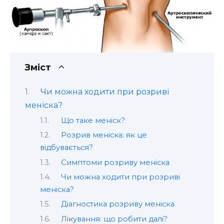
Зміст
Чи можна ходити при розриві
меніска?
Що таке меніск?
Розрив меніска: як це
відбувається?
Симптоми розриву меніска
Чи можна ходити при розриві
меніска?
Діагностика розриву меніска
Лікування: що робити далі?