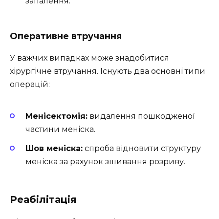
запалення.
Оперативне втручання
У важчих випадках може знадобитися
хірургічне втручання. Існують два основні типи
операцій:
Менісектомія:
видалення пошкодженої
частини меніска.
Шов меніска:
спроба відновити структуру
меніска за рахунок зшивання розриву.
Реабілітація