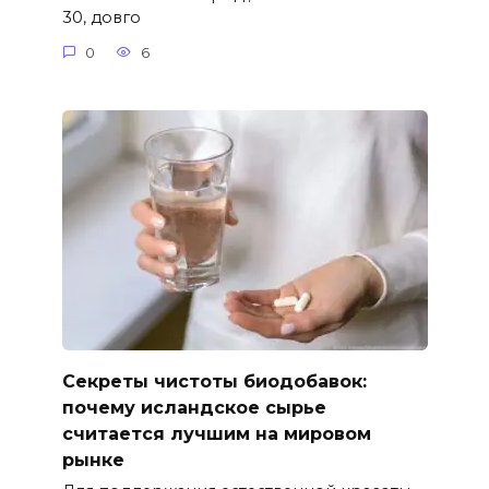
30, довго
0
6
Секреты чистоты биодобавок:
почему исландское сырье
считается лучшим на мировом
рынке