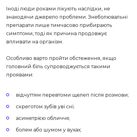
Іноді люди роками лікують наслідки, не
знаходячи джерело проблеми. Знеболювальні
препарати лише тимчасово прибирають
симптоми, тоді як причина продовжує
впливати на організм.
Особливо варто пройти обстеження, якщо
головний біль супроводжується такими
проявами:
відчуттям перевтоми щелеп після розмови;
скреготом зубів уві сні;
асиметрією обличчя;
болем або шумом у вухах;