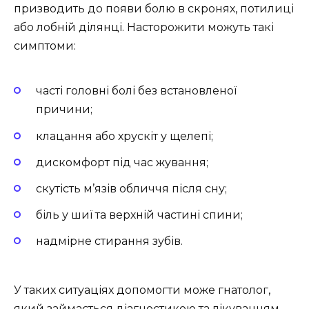
призводить до появи болю в скронях, потилиці
або лобній ділянці. Насторожити можуть такі
симптоми:
часті головні болі без встановленої
причини;
клацання або хрускіт у щелепі;
дискомфорт під час жування;
скутість м’язів обличчя після сну;
біль у шиї та верхній частині спини;
надмірне стирання зубів.
У таких ситуаціях допомогти може гнатолог,
який займається діагностикою та лікуванням