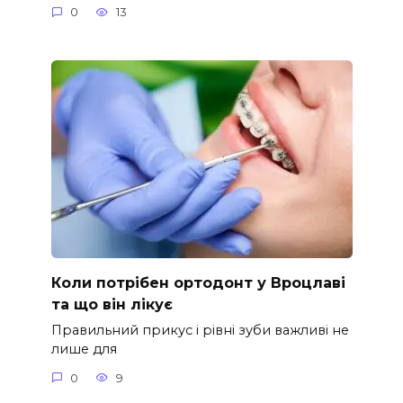
0
13
Коли потрібен ортодонт у Вроцлаві
та що він лікує
Правильний прикус і рівні зуби важливі не
лише для
0
9