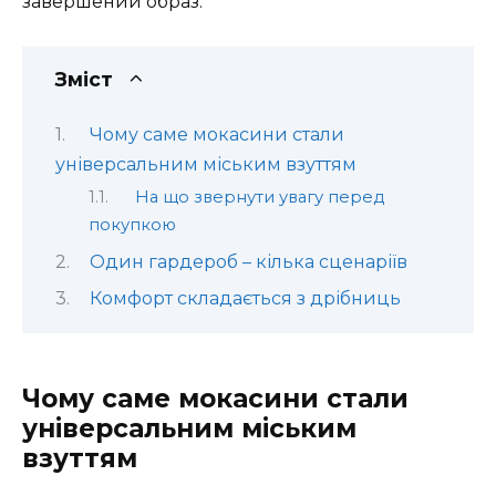
завершений образ.
Зміст
Чому саме мокасини стали
універсальним міським взуттям
На що звернути увагу перед
покупкою
Один гардероб – кілька сценаріїв
Комфорт складається з дрібниць
Чому саме мокасини стали
універсальним міським
взуттям