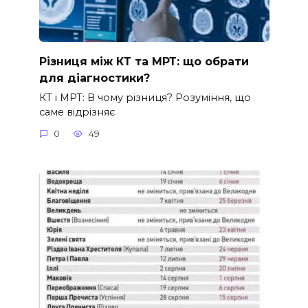
Різниця між КТ та МРТ: що обрати
для діагностики?
КТ і МРТ: В чому різниця? Розуміння, що
саме відрізняє
0
49