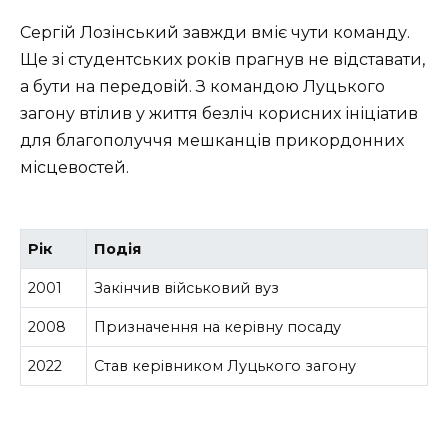
Сергій Лозінський завжди вміє чути команду.
Ще зі студентських років прагнув не відставати,
а бути на передовій. З командою Луцького
загону втілив у життя безліч корисних ініціатив
для благополуччя мешканців прикордонних
місцевостей.
Рік
Подія
2001
Закінчив військовий вуз
2008
Призначення на керівну посаду
2022
Став керівником Луцького загону