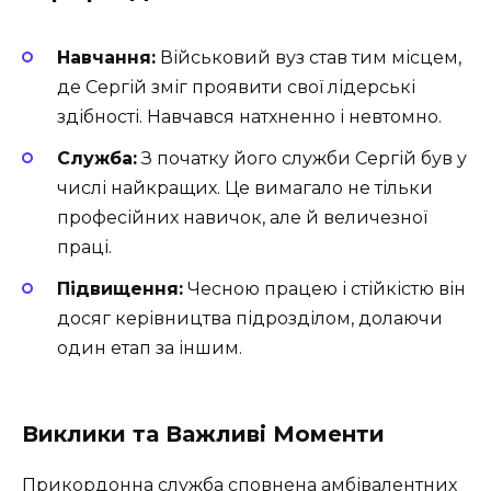
Навчання:
Військовий вуз став тим місцем,
де Сергій зміг проявити свої лідерські
здібності. Навчався натхненно і невтомно.
Служба:
З початку його служби Сергій був у
числі найкращих. Це вимагало не тільки
професійних навичок, але й величезної
праці.
Підвищення:
Чесною працею і стійкістю він
досяг керівництва підрозділом, долаючи
один етап за іншим.
Виклики та Важливі Моменти
Прикордонна служба сповнена амбівалентних