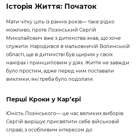
Історія Життя: Початок
Мати чітку ціль із ранніх років— таке рідко
можливо, проте Лозінський Сергій
Миколайович вже з дитинства знав, що хоче
служити. Народився в мальовничій Волинській
області, ще в дитинстві був щирим у своїх
намірах і принциповим у діях. Життя не завжди
було простим, адже перед ним поставали
виклики, які треба було подолати.
Перші Кроки у Кар’єрі
Юність Лозінського— це час великих виборів.
Сергій вирішує присвятити себе військовій
справі, з особливим інтересом до