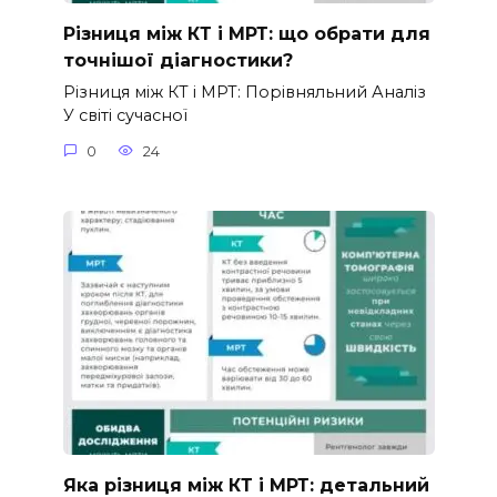
Різниця між КТ і МРТ: що обрати для
точнішої діагностики?
Різниця між КТ і МРТ: Порівняльний Аналіз
У світі сучасної
0
24
Яка різниця між КТ і МРТ: детальний