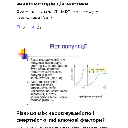
аналіз методів діагностики
Яка різниця між КТ і МРТ: розгорнуте
пояснення Коли
0
24
Різниця між народжуваністю і
смертністю: які ключові фактори?