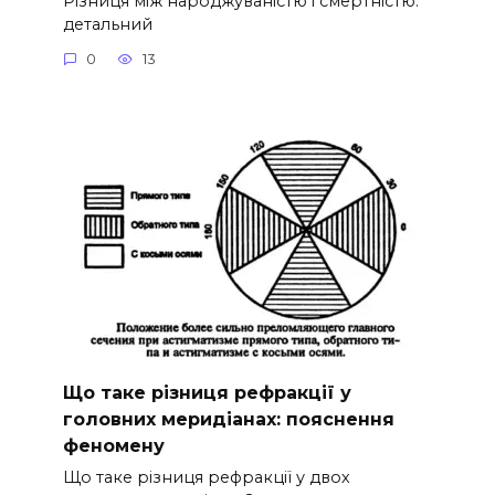
Різниця між народжуваністю і смертністю:
детальний
0
13
Що таке різниця рефракції у
головних меридіанах: пояснення
феномену
Що таке різниця рефракції у двох