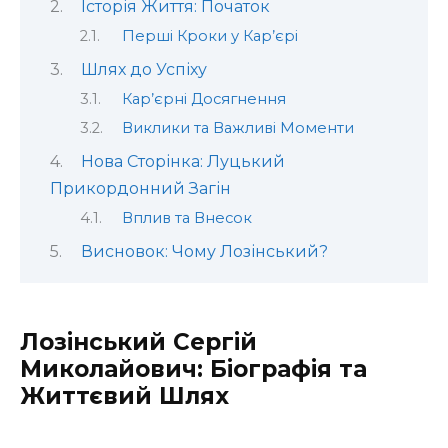
Історія Життя: Початок
Перші Кроки у Кар’єрі
Шлях до Успіху
Кар’єрні Досягнення
Виклики та Важливі Моменти
Нова Сторінка: Луцький
Прикордонний Загін
Вплив та Внесок
Висновок: Чому Лозінський?
Лозінський Сергій
Миколайович: Біографія та
Життєвий Шлях