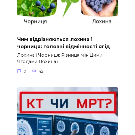
Чим відрізняються лохина і
чорниця: головні відмінності ягід
Лохина і Чорниця: Різниця між Цими
Ягодами Лохина і
0
42