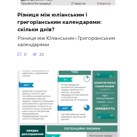
Різниця між юліанським і
григоріанським календарями:
скільки днів?
Різниця між Юліанським і Григоріанським
календарями
0
25