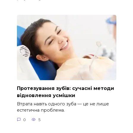
Протезування зубів: сучасні методи
відновлення усмішки
Втрата навіть одного зуба — це не лише
естетична проблема.
0
5