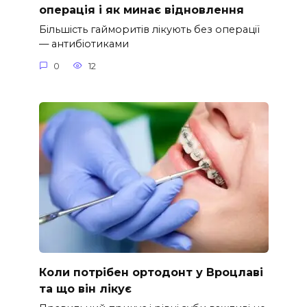
операція і як минає відновлення
Більшість гайморитів лікують без операції
— антибіотиками
0
12
Коли потрібен ортодонт у Вроцлаві
та що він лікує