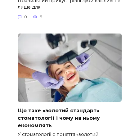
Правильний прикус і рівні зуби важливі не
лише для
0
9
Що таке «золотий стандарт»
стоматології і чому на ньому
економлять
У стоматології є поняття «золотий