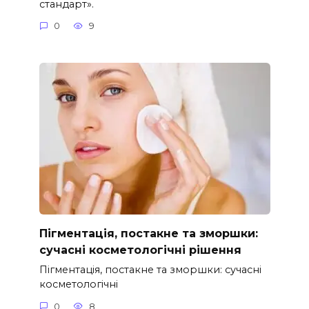
стандарт».
0
9
Пігментація, постакне та зморшки:
сучасні косметологічні рішення
Пігментація, постакне та зморшки: сучасні
косметологічні
0
8