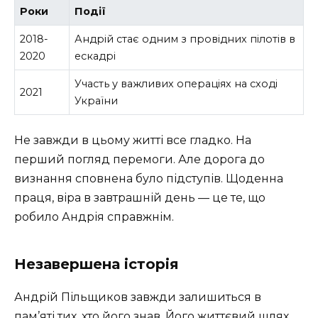
Роки
Події
2018-
Андрій стає одним з провідних пілотів в
2020
ескадрі
Участь у важливих операціях на сході
2021
України
Не завжди в цьому житті все гладко. На
перший погляд перемоги. Але дорога до
визнання сповнена було підступів. Щоденна
праця, віра в завтрашній день — це те, що
робило Андрія справжнім.
Незавершена історія
Андрій Пільщиков завжди залишиться в
пам’яті тих, хто його знав. Його життєвий шлях