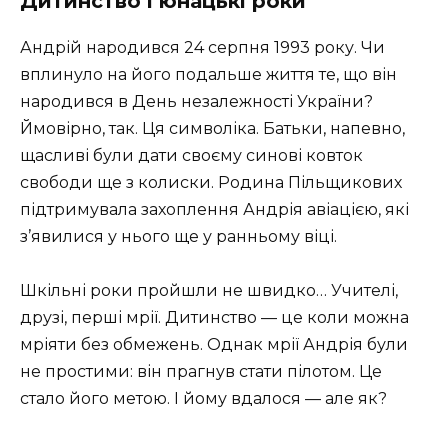
Дитинство і юнацькі роки
Андрій народився 24 серпня 1993 року. Чи
вплинуло на його подальше життя те, що він
народився в День незалежності України?
Ймовірно, так. Ця символіка. Батьки, напевно,
щасливі були дати своєму синові ковток
свободи ще з колиски. Родина Пільщикових
підтримувала захоплення Андрія авіацією, які
з’явилися у нього ще у ранньому віці.
Шкільні роки пройшли не швидко… Учителі,
друзі, перші мрії. Дитинство — це коли можна
мріяти без обмежень. Однак мрії Андрія були
не простими: він прагнув стати пілотом. Це
стало його метою. І йому вдалося — але як?