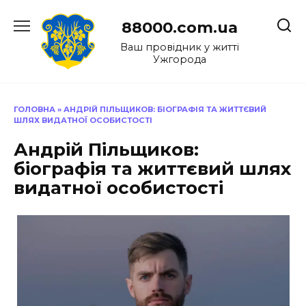
Перейти
до
88000.com.ua
вмісту
Ваш провідник у житті
Ужгорода
ГОЛОВНА
»
АНДРІЙ ПІЛЬЩИКОВ: БІОГРАФІЯ ТА ЖИТТЄВИЙ
ШЛЯХ ВИДАТНОЇ ОСОБИСТОСТІ
Андрій Пільщиков:
біографія та життєвий шлях
видатної особистості