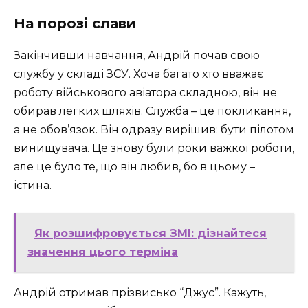
На порозі слави
Закінчивши навчання, Андрій почав свою
службу у складі ЗСУ. Хоча багато хто вважає
роботу військового авіатора складною, він не
обирав легких шляхів. Служба – це покликання,
а не обов’язок. Він одразу вирішив: бути пілотом
винищувача. Це знову були роки важкої роботи,
але це було те, що він любив, бо в цьому –
істина.
Як розшифровується ЗМІ: дізнайтеся
значення цього терміна
Андрій отримав прізвисько “Джус”. Кажуть,