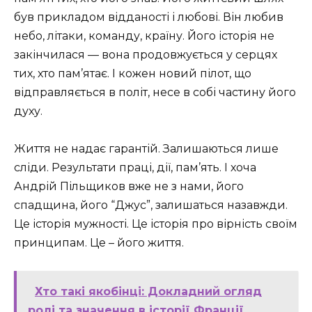
був прикладом відданості і любові. Він любив
небо, літаки, команду, країну. Його історія не
закінчилася — вона продовжується у серцях
тих, хто пам’ятає. І кожен новий пілот, що
відправляється в політ, несе в собі частину його
духу.
Життя не надає гарантій. Залишаються лише
сліди. Результати праці, дії, пам’ять. І хоча
Андрій Пільщиков вже не з нами, його
спадщина, його “Джус”, залишаться назавжди.
Це історія мужності. Це історія про вірність своїм
принципам. Це – його життя.
Хто такі якобінці: Докладний огляд
ролі та значення в історії Франції