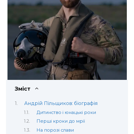
Зміст
Андрій Пільщиков: біографія
Дитинство і юнацькі роки
Перші кроки до мрії
На порозі слави