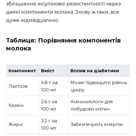
збільшення інсулінової резистентності через
деякі компоненти молока. Знову ж таки, все
дуже індивідуально.
Таблиця: Порівняння компонентів
молока
Компонент
Вміст
Вплив на діабетики
4.8 г на
Може підвищити рівень
Лактоза
100 мл
цукру
2.6 г на
Амінокислоти для
Казеїн
100 мл
побудови клітин
3.2 г на
Жири
Забезпечують енергію
100 мл