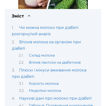
Зміст
Чи можна молоко при діабеті:
розгорнутий аналіз
Вплив молока на організм при
діабеті
Склад молока
Вплив лактози на діабетиків
Плюси і мінуси вживання молока
при діабеті
Користь молока
Недоліки молока
Наукові дані про молоко при діабеті
Таблиця: Порівняння компонентів