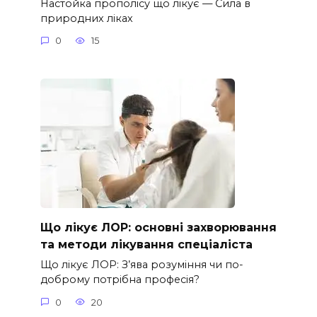
Настойка прополісу що лікує — Сила в
природних ліках
0
15
Що лікує ЛОР: основні захворювання
та методи лікування спеціаліста
Що лікує ЛОР: З’ява розуміння чи по-
доброму потрібна професія?
0
20