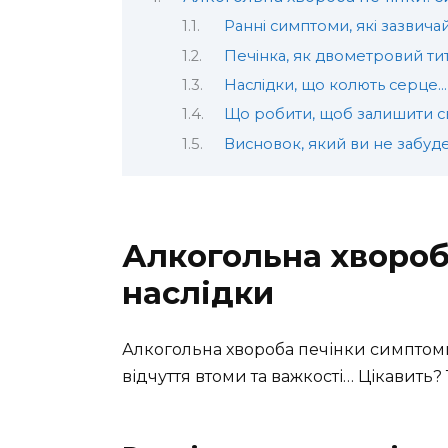
Ранні симптоми, які зазвича
Печінка, як двометровий ти
Наслідки, що колють серце…
Що робити, щоб залишити с
Висновок, який ви не забуд
Алкогольна хвороб
наслідки
Алкогольна хвороба печінки симптоми…
відчуття втоми та важкості… Цікавить?