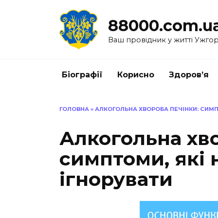
Перейти
до
88000.com.u
вмісту
Ваш провідник у житті Ужго
Біографії
Корисно
Здоров’я
ГОЛОВНА
»
АЛКОГОЛЬНА ХВОРОБА ПЕЧІНКИ: СИМП
Алкогольна хво
симптоми, які
ігнорувати