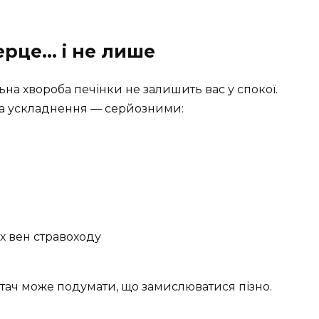
ерце… і не лише
ьна хвороба печінки не залишить вас у спокої.
 а ускладнення — серйозними:
х вен стравоходу
 читач може подумати, що замислюватися пізно.