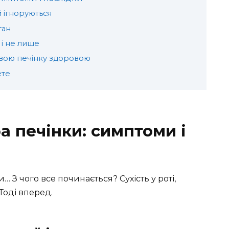
й ігноруються
тан
 і не лише
вою печінку здоровою
ете
а печінки: симптоми і
 З чого все починається? Сухість у роті,
 Тоді вперед.