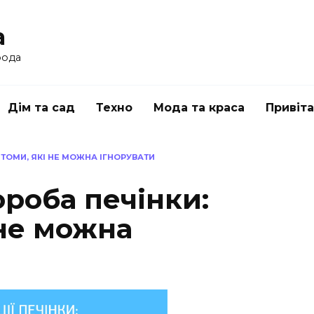
a
рода
Дім та сад
Техно
Мода та краса
Привіт
ТОМИ, ЯКІ НЕ МОЖНА ІГНОРУВАТИ
роба печінки:
 не можна