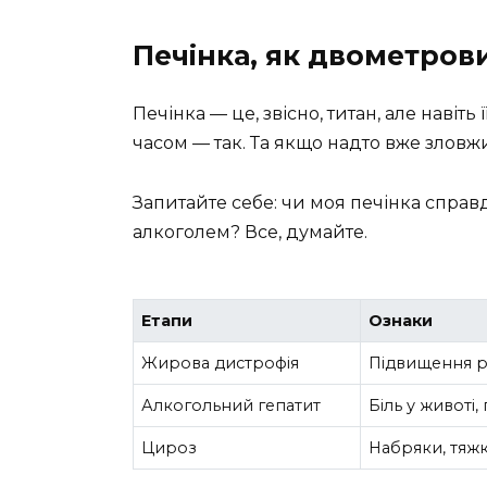
Печінка, як двометров
Печінка — це, звісно, титан, але навіт
часом — так. Та якщо надто вже зловж
Запитайте себе: чи моя печінка справ
алкоголем? Все, думайте.
Етапи
Ознаки
Жирова дистрофія
Підвищення рі
Алкогольний гепатит
Біль у животі
Цироз
Набряки, тяжкі