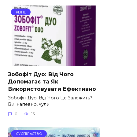
РІЗНЕ
Зобофіт Дуо: Від Чого
Допомагає та Як
Використовувати Ефективно
Зобофіт Дуо: Від Чого Це Залежить?
Ви, напевно, чули
0
13
СУСПІЛЬСТВО