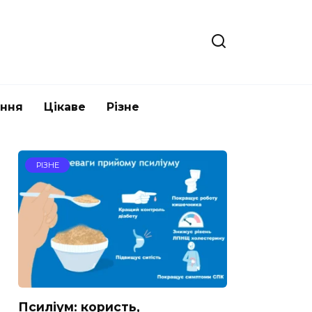
ання
Цікаве
Різне
РІЗНЕ
Псиліум: користь,