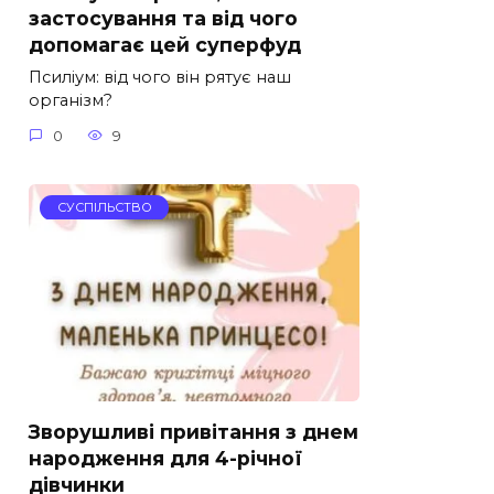
застосування та від чого
допомагає цей суперфуд
Псиліум: від чого він рятує наш
організм?
0
9
СУСПІЛЬСТВО
Зворушливі привітання з днем
народження для 4-річної
дівчинки