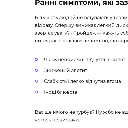
Ранні симптоми, які за
Більшість людей не вступають у трав
відразу. Спершу виникає легкий диско
звертає увагу? «Пройде», — кажуть собі
виглядає настільки непомітно, що со
Якісь неприємні відчуття в животі
Знижений апетит
Слабкість і легко відчутна втома
Іноді блювота
Вас ще нічого не турбує? Ну ж бо не в
чогось не вистачає.