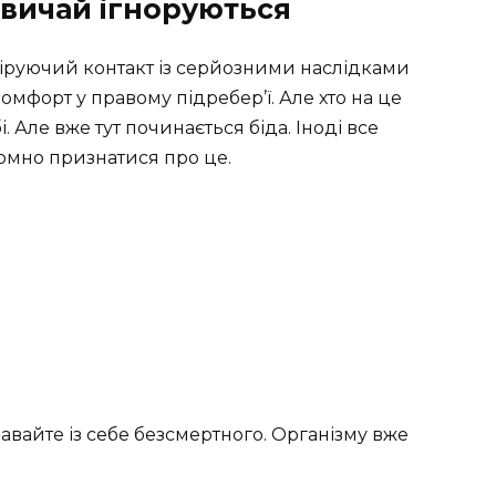
звичай ігноруються
міруючий контакт із серйозними наслідками
мфорт у правому підребер’ї. Але хто на це
. Але вже тут починається біда. Іноді все
ромно признатися про це.
давайте із себе безсмертного. Організму вже