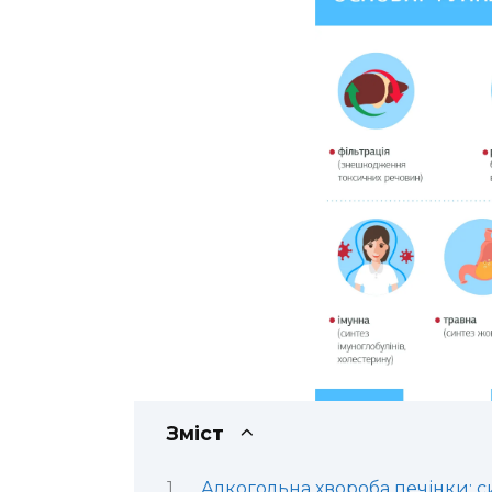
Зміст
Алкогольна хвороба печінки: с