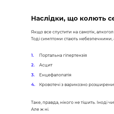
Наслідки, що колють с
Якщо все спустити на самотік, алкогол
Тоді симптоми стають небезпечними,
Портальна гіпертензія
Асцит
Енцефалопатія
Кровотечі з варикозно розширени
Таке, правда, нікого не тішить. Іноді
Але ж ні.