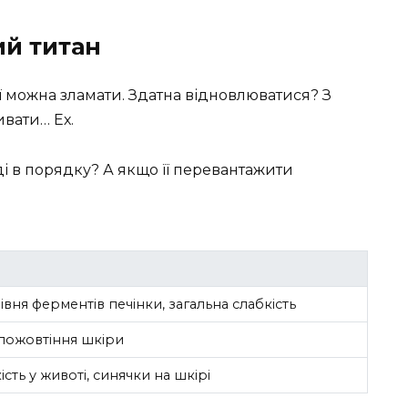
ий титан
ь її можна зламати. Здатна відновлюватися? З
ивати… Ех.
ді в порядку? А якщо її перевантажити
вня ферментів печінки, загальна слабкість
, пожовтіння шкіри
сть у животі, синячки на шкірі