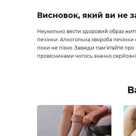
Висновок, який ви не 
Неухильно вести здоровий образ житт
печінки. Алкогольна хвороба печінки 
поки не пізно. Завжди пам’ятайте про
провісниками чогось значно серйозніш
В