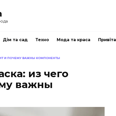
a
рода
Дім та сад
Техно
Мода та краса
Привіт
ОИТ И ПОЧЕМУ ВАЖНЫ КОМПОНЕНТЫ
ска: из чего
ему важны