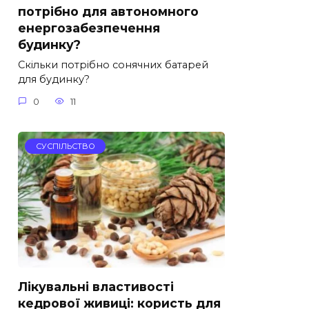
потрібно для автономного
енергозабезпечення
будинку?
Скільки потрібно сонячних батарей
для будинку?
0
11
СУСПІЛЬСТВО
Лікувальні властивості
кедрової живиці: користь для