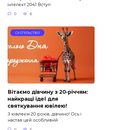
інтелект 2041 Вступ
0
6
СУСПІЛЬСТВО
Вітаємо дівчину з 20-річчям:
найкращі ідеї для
святкування ювілею!
З ювілеєм 20 років, дівчино! Ось і
настав цей особливий
0
5