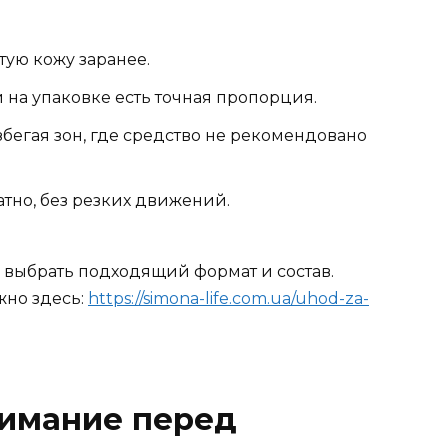
тую кожу заранее.
и на упаковке есть точная пропорция.
бегая зон, где средство не рекомендовано
тно, без резких движений.
 выбрать подходящий формат и состав.
жно здесь:
https://simona-life.com.ua/uhod-za-
нимание перед