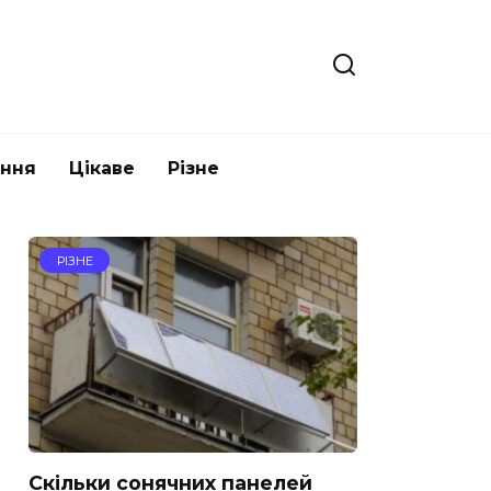
ання
Цікаве
Різне
РІЗНЕ
Скільки сонячних панелей