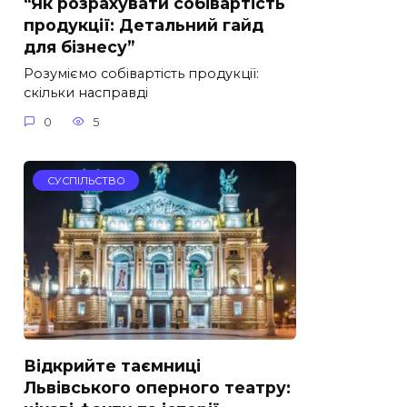
“Як розрахувати собівартість
продукції: Детальний гайд
для бізнесу”
Розуміємо собівартість продукції:
скільки насправді
0
5
СУСПІЛЬСТВО
Відкрийте таємниці
Львівського оперного театру: