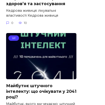
здоров’я та застосування
Кедрова живиця: лікувальні
властивості Кедрова живиця
0
10
ШІ
Майбутнє штучного
інтелекту: що очікувати у 2041
році?
Майбутнє, якого ми чекаємо: штучний