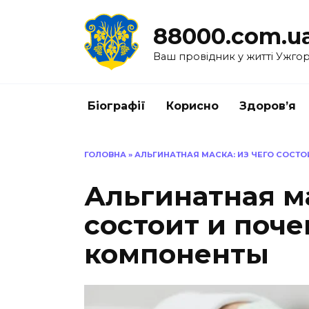
Перейти
до
88000.com.u
вмісту
Ваш провідник у житті Ужго
Біографії
Корисно
Здоров’я
ГОЛОВНА
»
АЛЬГИНАТНАЯ МАСКА: ИЗ ЧЕГО СОСТ
Альгинатная ма
состоит и поч
компоненты