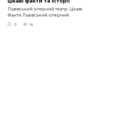
цікаві факти та історії
Львівський оперний театр: Цікаві
Факти Львівський оперний
0
14