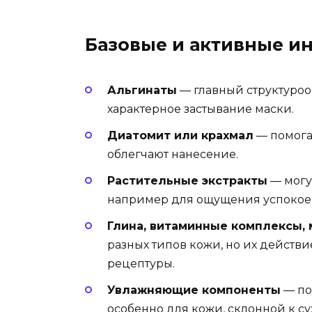
Базовые и активные и
Альгинаты
— главный структуро
характерное застывание маски.
Диатомит или крахмал
— помога
облегчают нанесение.
Растительные экстракты
— могу
например для ощущения успокоен
Глина, витаминные комплексы,
разных типов кожи, но их действ
рецептуры.
Увлажняющие компоненты
— по
особенно для кожи, склонной к су