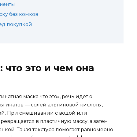
диенты
ску без комков
ред покупкой
 что это и чем она
инатная маска что это», речь идет о
льгинатов — солей альгиновой кислоты,
ей. При смешивании с водой или
евращается в пластичную массу, а затем
енкой. Такая текстура помогает равномерно