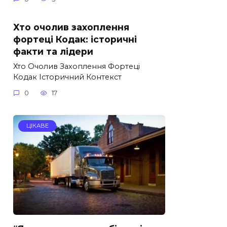
Хто очолив захоплення
фортеці Кодак: історичні
факти та лідери
Хто Очолив Захоплення Фортеці
Кодак Історичний Контекст
0
17
ЦІКАВЕ