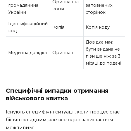
Оригінал та
громадянина
заповнених
копія
України
сторінок
Ідентифікаційний
Копія
Копія коду
код
Довідка має
бути видана не
Медична довідка
Оригінал
пізніше ніж за 3
місяці до подачі
Специфічні випадки отримання
військового квитка
Існують специфічні ситуації, коли процес стає
більш складним, але все одно залишається
можливим: