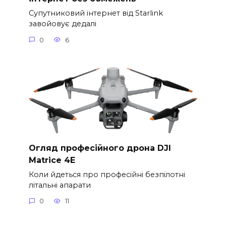
Супутниковий інтернет від Starlink
завойовує дедалі
0
6
Огляд професійного дрона DJI
Matrice 4E
Коли йдеться про професійні безпілотні
літальні апарати
0
11